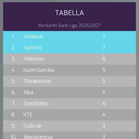
TABELLA
Merkantil Bank Liga 2026/2027
1.
Soroksár
7
2.
Gyirmót
7
3.
Videoton
6
4.
Kazincbarcika
5
5.
Tiszakécske
5
6.
Ajka
4
7.
Szentlőrinc
4
8.
KTE
4
9.
Csákvár
3
10.
Nagykanizsa
3