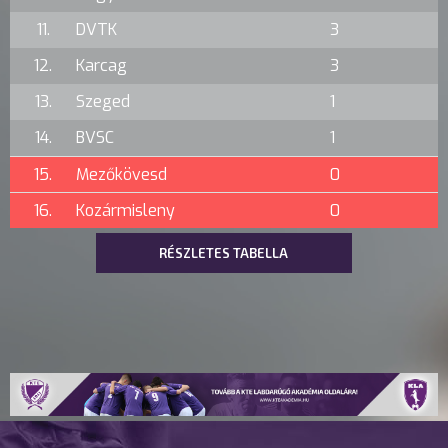
11.
DVTK
3
12.
Karcag
3
13.
Szeged
1
14.
BVSC
1
15.
Mezőkövesd
0
16.
Kozármisleny
0
RÉSZLETES TABELLA