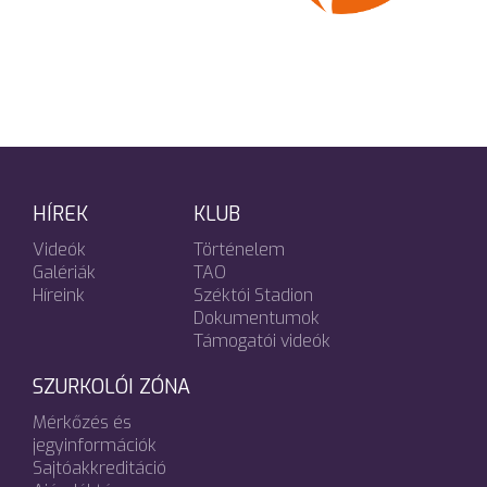
HÍREK
KLUB
Videók
Történelem
Galériák
TAO
Híreink
Széktói Stadion
Dokumentumok
Támogatói videók
SZURKOLÓI ZÓNA
Mérkőzés és
jegyinformációk
Sajtóakkreditáció