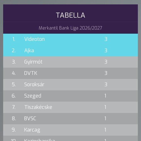
TABELLA
Merkantil Bank Liga 2026/2027
1.
Videoton
3
2.
Ajka
3
3.
Gyirmót
3
4.
DVTK
3
5.
Soroksár
3
6.
Szeged
1
7.
Tiszakécske
1
8.
BVSC
1
9.
Karcag
1