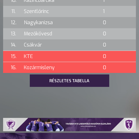
10.
Kazincbarcika
1
11.
Szentlőrinc
1
12.
Nagykanizsa
0
13.
Mezőkövesd
0
14.
Csákvár
0
15.
KTE
0
16.
Kozármisleny
0
RÉSZLETES TABELLA