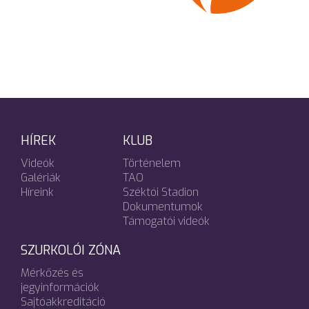
HÍREK
KLUB
Videók
Történelem
Galériák
TAO
Híreink
Széktói Stadion
Dokumentumok
Támogatói videók
SZURKOLÓI ZÓNA
Mérkőzés és
jegyinformációk
Sajtóakkreditáció