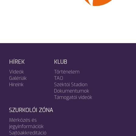
HÍREK
KLUB
Videók
Történelem
Galériák
TAO
Híreink
Széktói Stadion
Dokumentumok
Támogatói videók
SZURKOLÓI ZÓNA
Mérkőzés és
jegyinformációk
Sajtóakkreditáció