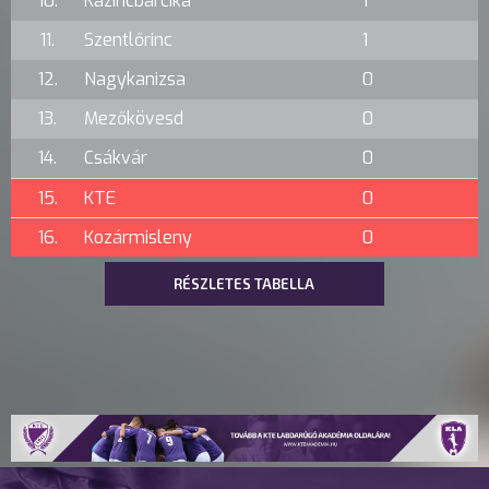
10.
Kazincbarcika
1
11.
Szentlőrinc
1
12.
Nagykanizsa
0
13.
Mezőkövesd
0
14.
Csákvár
0
15.
KTE
0
16.
Kozármisleny
0
RÉSZLETES TABELLA