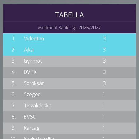
TABELLA
Merkantil Bank Liga 2026/2027
1.
Videoton
3
2.
Ajka
3
3.
Gyirmót
3
4.
DVTK
3
5.
Soroksár
3
6.
Szeged
1
7.
Tiszakécske
1
8.
BVSC
1
9.
Karcag
1