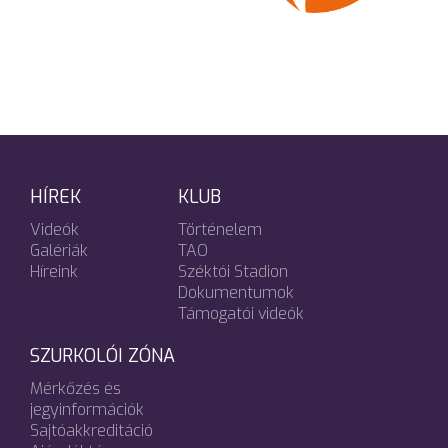
HÍREK
KLUB
Videók
Történelem
Galériák
TAO
Híreink
Széktói Stadion
Dokumentumok
Támogatói videók
SZURKOLÓI ZÓNA
Mérkőzés és
jegyinformációk
Sajtóakkreditáció