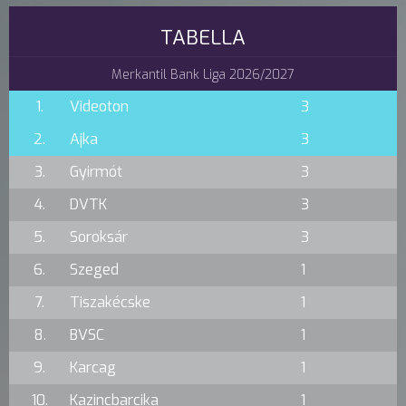
TABELLA
Merkantil Bank Liga 2026/2027
1.
Videoton
3
2.
Ajka
3
3.
Gyirmót
3
4.
DVTK
3
5.
Soroksár
3
6.
Szeged
1
7.
Tiszakécske
1
8.
BVSC
1
9.
Karcag
1
10.
Kazincbarcika
1