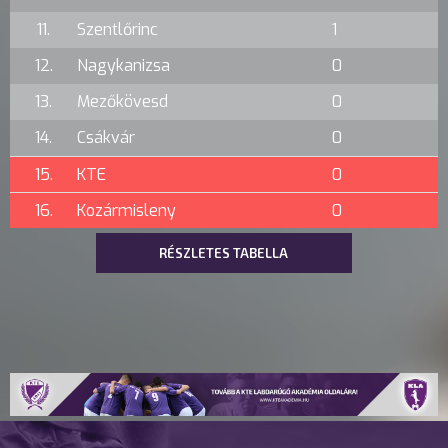
11.
Szentlőrinc
1
12.
Nagykanizsa
0
13.
Mezőkövesd
0
14.
Csákvár
0
15.
KTE
0
16.
Kozármisleny
0
RÉSZLETES TABELLA