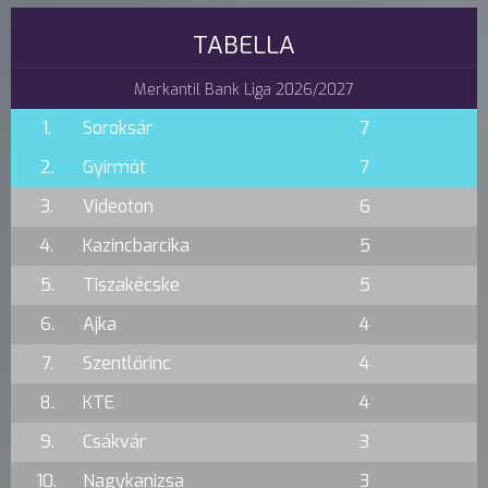
TABELLA
Merkantil Bank Liga 2026/2027
1.
Soroksár
7
2.
Gyirmót
7
3.
Videoton
6
4.
Kazincbarcika
5
5.
Tiszakécske
5
6.
Ajka
4
7.
Szentlőrinc
4
8.
KTE
4
9.
Csákvár
3
10.
Nagykanizsa
3