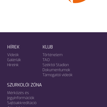
HÍREK
KLUB
Videók
Történelem
Galériák
TAO
Híreink
Széktói Stadion
Dokumentumok
Támogatói videók
SZURKOLÓI ZÓNA
Mérkőzés és
jegyinformációk
Sajtóakkreditáció