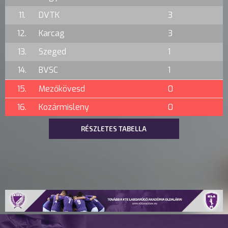
11.
DVTK
3
12.
Karcag
3
13.
Szeged
1
14.
BVSC
1
15.
Mezőkövesd
0
16.
Kozármisleny
0
RÉSZLETES TABELLA