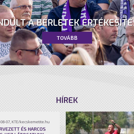
NDULT A BÉRLETEK ÉRTÉKESÍTÉ
TOVÁBB
HÍREK
-08-07, KTE/kecskemetite.hu
RVEZETT ÉS HARCOS