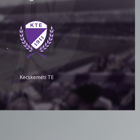
-
Kecskeméti TE