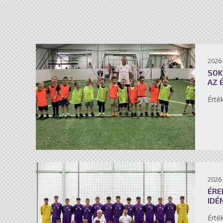
2026-
SOK
AZ 
Érté
2026-
ÉRE
IDÉ
Érté