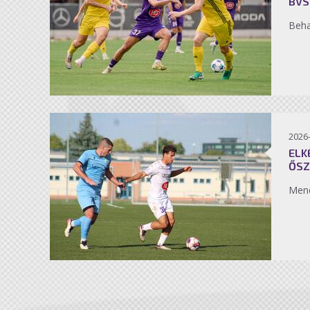
BVS
Beh
2026
ELK
ŐSZ
Men