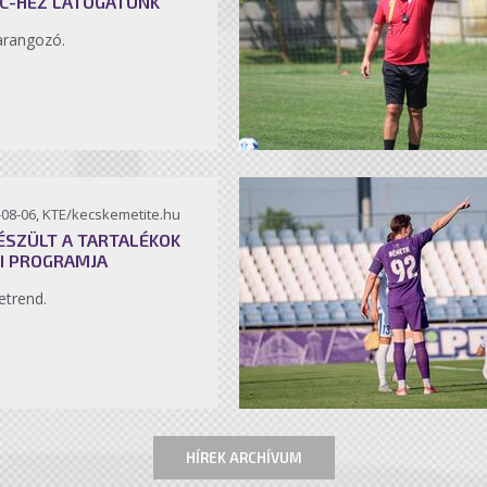
C-HEZ LÁTOGATUNK
arangozó.
-08-06, KTE/kecskemetite.hu
ÉSZÜLT A TARTALÉKOK
I PROGRAMJA
etrend.
HÍREK ARCHÍVUM