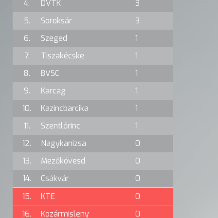
4.
DVTK
3
5.
Soroksár
3
6.
Szeged
1
7.
Tiszakécske
1
8.
BVSC
1
9.
Karcag
1
10.
Kazincbarcika
1
11.
Szentlőrinc
1
12.
Nagykanizsa
0
13.
Mezőkövesd
0
14.
Csákvár
0
15.
KTE
0
16.
Kozármisleny
0