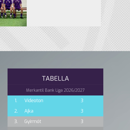
TABELLA
Merkantil Bank Liga 2026/2027
1.
Videoton
3
2.
Ajka
3
3.
Gyirmót
3