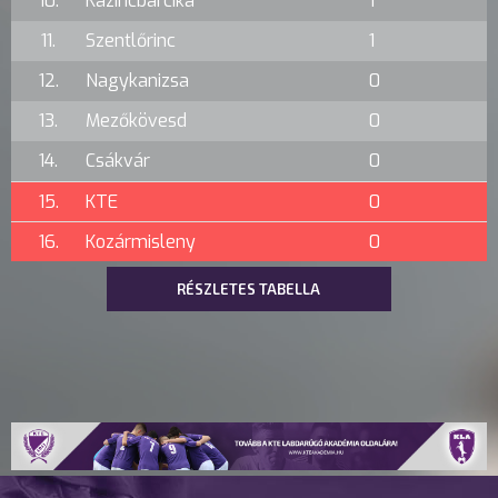
10.
Kazincbarcika
1
11.
Szentlőrinc
1
12.
Nagykanizsa
0
13.
Mezőkövesd
0
14.
Csákvár
0
15.
KTE
0
16.
Kozármisleny
0
RÉSZLETES TABELLA