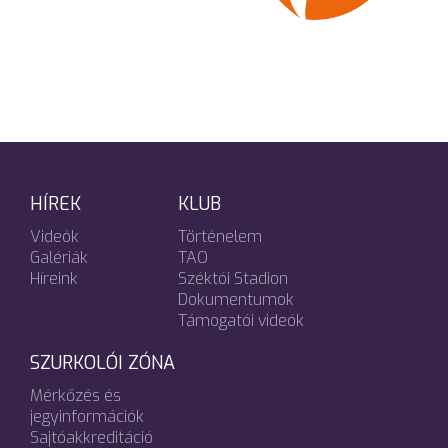
HÍREK
KLUB
Videók
Történelem
Galériák
TAO
Híreink
Széktói Stadion
Dokumentumok
Támogatói videók
SZURKOLÓI ZÓNA
Mérkőzés és
jegyinformációk
Sajtóakkreditáció