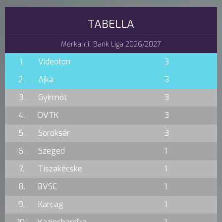
TABELLA
Merkantil Bank Liga 2026/2027
1.
Videoton
3
2.
Ajka
3
3.
Gyirmót
3
4.
DVTK
3
5.
Soroksár
3
6.
Szeged
1
7.
Tiszakécske
1
8.
BVSC
1
9.
Karcag
1