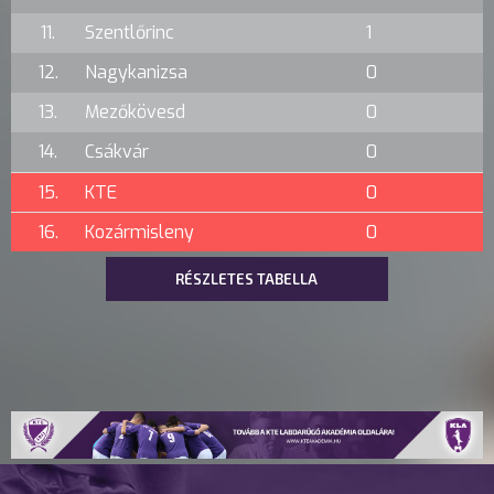
11.
Szentlőrinc
1
12.
Nagykanizsa
0
13.
Mezőkövesd
0
14.
Csákvár
0
15.
KTE
0
16.
Kozármisleny
0
RÉSZLETES TABELLA