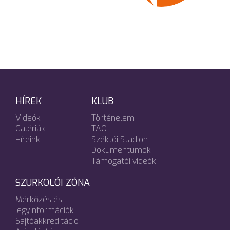
HÍREK
KLUB
Videók
Történelem
Galériák
TAO
Híreink
Széktói Stadion
Dokumentumok
Támogatói videók
SZURKOLÓI ZÓNA
Mérkőzés és
jegyinformációk
Sajtóakkreditáció