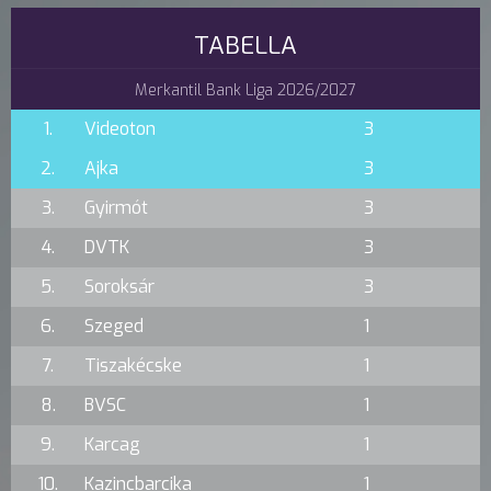
TABELLA
Merkantil Bank Liga 2026/2027
1.
Videoton
3
2.
Ajka
3
3.
Gyirmót
3
4.
DVTK
3
5.
Soroksár
3
6.
Szeged
1
7.
Tiszakécske
1
8.
BVSC
1
9.
Karcag
1
10.
Kazincbarcika
1