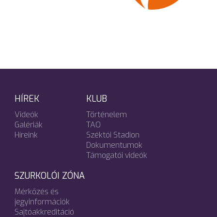
HÍREK
KLUB
Videók
Történelem
Galériák
TAO
Híreink
Széktói Stadion
Dokumentumok
Támogatói videók
SZURKOLÓI ZÓNA
Mérkőzés és
jegyinformációk
Sajtóakkreditáció