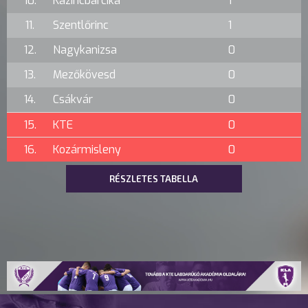
10.
Kazincbarcika
1
11.
Szentlőrinc
1
12.
Nagykanizsa
0
13.
Mezőkövesd
0
14.
Csákvár
0
15.
KTE
0
16.
Kozármisleny
0
RÉSZLETES TABELLA