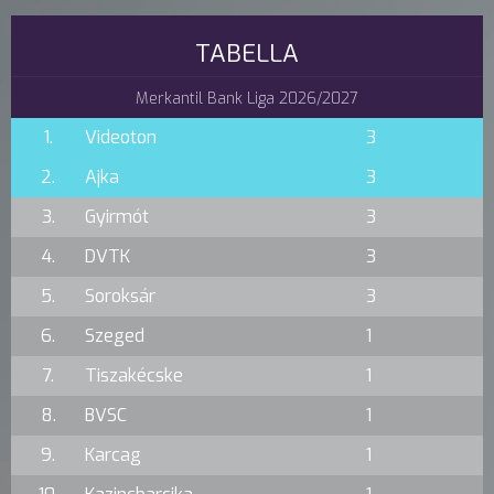
TABELLA
Merkantil Bank Liga 2026/2027
1.
Videoton
3
2.
Ajka
3
3.
Gyirmót
3
4.
DVTK
3
5.
Soroksár
3
6.
Szeged
1
7.
Tiszakécske
1
8.
BVSC
1
9.
Karcag
1