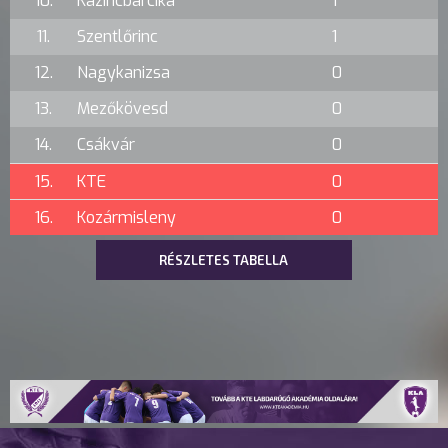
10.
Kazincbarcika
1
11.
Szentlőrinc
1
12.
Nagykanizsa
0
13.
Mezőkövesd
0
14.
Csákvár
0
15.
KTE
0
16.
Kozármisleny
0
RÉSZLETES TABELLA