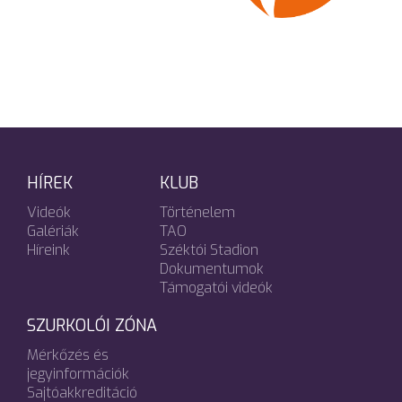
HÍREK
KLUB
Videók
Történelem
Galériák
TAO
Híreink
Széktói Stadion
Dokumentumok
Támogatói videók
SZURKOLÓI ZÓNA
Mérkőzés és
jegyinformációk
Sajtóakkreditáció