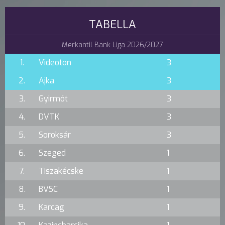
TABELLA
Merkantil Bank Liga 2026/2027
1.
Videoton
3
2.
Ajka
3
3.
Gyirmót
3
4.
DVTK
3
5.
Soroksár
3
6.
Szeged
1
7.
Tiszakécske
1
8.
BVSC
1
9.
Karcag
1