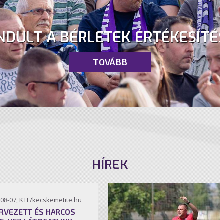
NDULT A BÉRLETEK ÉRTÉKESÍTÉ
TOVÁBB
HÍREK
-08-07, KTE/kecskemetite.hu
RVEZETT ÉS HARCOS