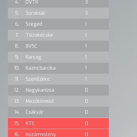
4.
DVTK
3
5.
Soroksár
3
6.
Szeged
1
7.
Tiszakécske
1
8.
BVSC
1
9.
Karcag
1
10.
Kazincbarcika
1
11.
Szentlőrinc
1
12.
Nagykanizsa
0
13.
Mezőkövesd
0
14.
Csákvár
0
15.
KTE
0
16.
Kozármisleny
0