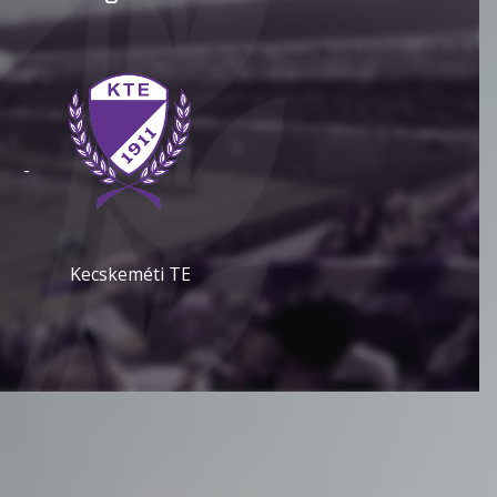
-
Kecskeméti TE