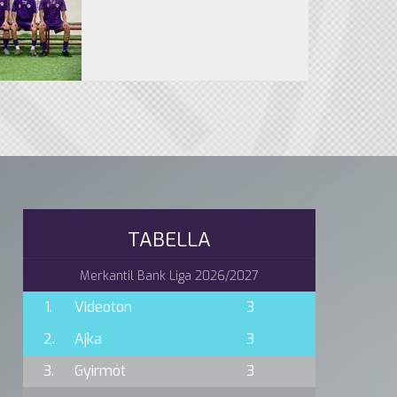
TABELLA
Merkantil Bank Liga 2026/2027
1.
Videoton
3
2.
Ajka
3
3.
Gyirmót
3