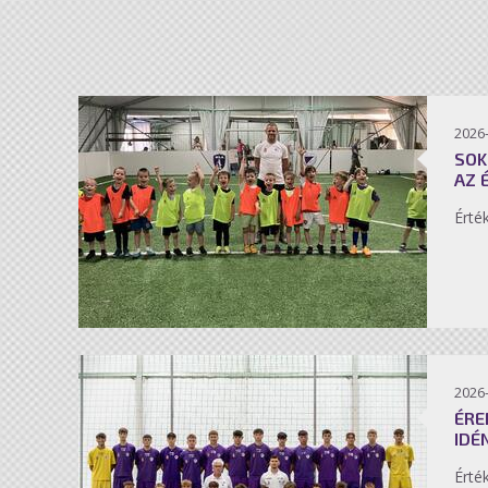
2026-
SOK
AZ 
Érté
2026-
ÉRE
IDÉ
Érté