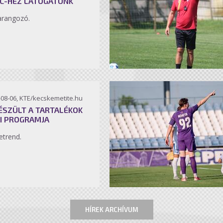
C-HEZ LÁTOGATUNK
arangozó.
-08-06, KTE/kecskemetite.hu
ÉSZÜLT A TARTALÉKOK
I PROGRAMJA
etrend.
HÍREK ARCHÍVUM