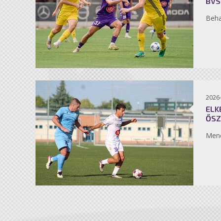
BVS
Beh
2026
ELK
ŐSZ
Men