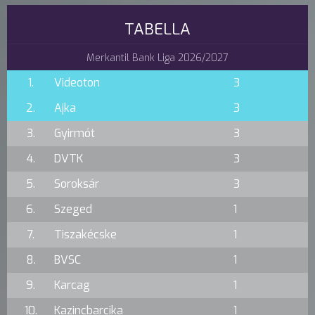
TABELLA
Merkantil Bank Liga 2026/2027
1.
Videoton
3
2.
Ajka
3
3.
Gyirmót
3
4.
DVTK
3
5.
Soroksár
3
6.
Szeged
1
7.
Tiszakécske
1
8.
BVSC
1
9.
Karcag
1
10.
Kazincbarcika
1