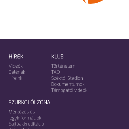
HÍREK
KLUB
Videók
Történelem
Galériák
TAO
Híreink
Széktói Stadion
Dokumentumok
Támogatói videók
SZURKOLÓI ZÓNA
Mérkőzés és
jegyinformációk
Sajtóakkreditáció