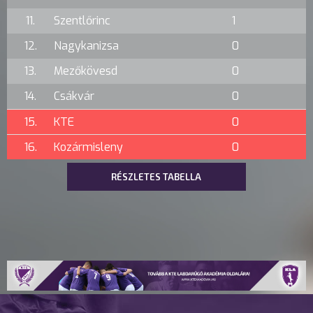
11.
Szentlőrinc
1
12.
Nagykanizsa
0
13.
Mezőkövesd
0
14.
Csákvár
0
15.
KTE
0
16.
Kozármisleny
0
RÉSZLETES TABELLA