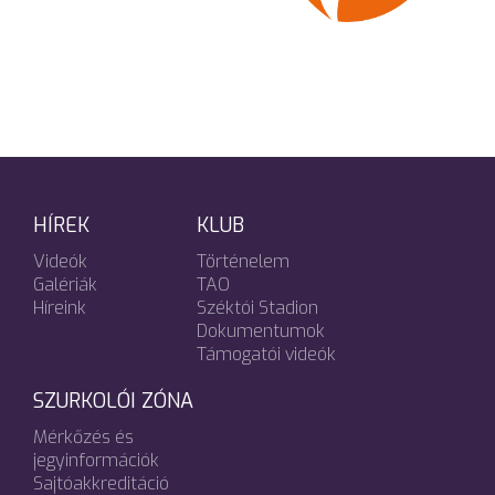
HÍREK
KLUB
Videók
Történelem
Galériák
TAO
Híreink
Széktói Stadion
Dokumentumok
Támogatói videók
SZURKOLÓI ZÓNA
Mérkőzés és
jegyinformációk
Sajtóakkreditáció