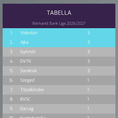
TABELLA
Merkantil Bank Liga 2026/2027
1.
Videoton
3
2.
Ajka
3
3.
Gyirmót
3
4.
DVTK
3
5.
Soroksár
3
6.
Szeged
1
7.
Tiszakécske
1
8.
BVSC
1
9.
Karcag
1