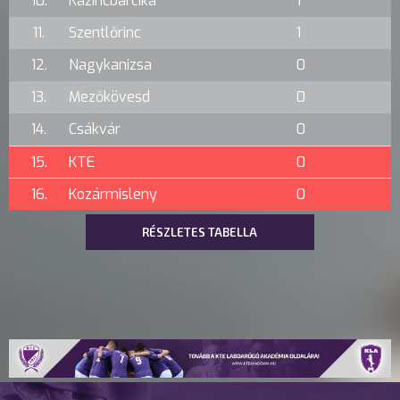
10.
Kazincbarcika
1
11.
Szentlőrinc
1
12.
Nagykanizsa
0
13.
Mezőkövesd
0
14.
Csákvár
0
15.
KTE
0
16.
Kozármisleny
0
RÉSZLETES TABELLA