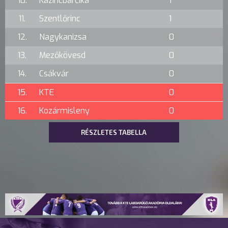
10.
Kazincbarcika
1
11.
Szentlőrinc
1
12.
Nagykanizsa
0
13.
Mezőkövesd
0
14.
Csákvár
0
15.
KTE
0
16.
Kozármisleny
0
RÉSZLETES TABELLA