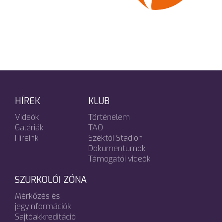
HÍREK
KLUB
Videók
Történelem
Galériák
TAO
Híreink
Széktói Stadion
Dokumentumok
Támogatói videók
SZURKOLÓI ZÓNA
Mérkőzés és
jegyinformációk
Sajtóakkreditáció