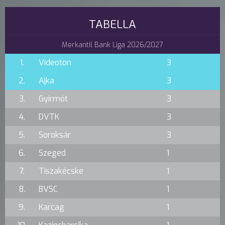
TABELLA
Merkantil Bank Liga 2026/2027
1.
Videoton
3
2.
Ajka
3
3.
Gyirmót
3
4.
DVTK
3
5.
Soroksár
3
6.
Szeged
1
7.
Tiszakécske
1
8.
BVSC
1
9.
Karcag
1