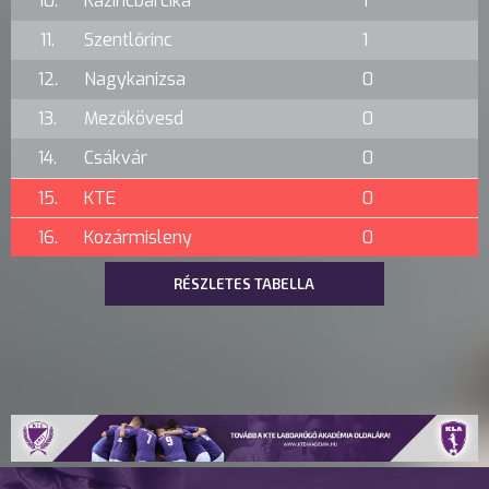
10.
Kazincbarcika
1
11.
Szentlőrinc
1
12.
Nagykanizsa
0
13.
Mezőkövesd
0
14.
Csákvár
0
15.
KTE
0
16.
Kozármisleny
0
RÉSZLETES TABELLA