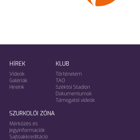
HÍREK
KLUB
Videók
Történelem
Galériák
TAO
Híreink
Széktói Stadion
Dokumentumok
Támogatói videók
SZURKOLÓI ZÓNA
Mérkőzés és
jegyinformációk
Sajtóakkreditáció