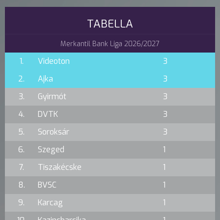
TABELLA
Merkantil Bank Liga 2026/2027
1.
Videoton
3
2.
Ajka
3
3.
Gyirmót
3
4.
DVTK
3
5.
Soroksár
3
6.
Szeged
1
7.
Tiszakécske
1
8.
BVSC
1
9.
Karcag
1