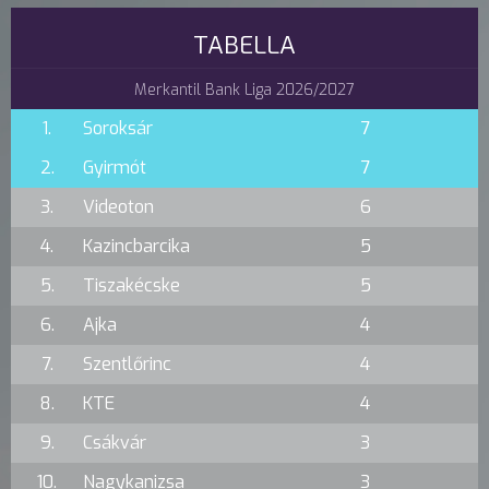
TABELLA
Merkantil Bank Liga 2026/2027
1.
Soroksár
7
2.
Gyirmót
7
3.
Videoton
6
4.
Kazincbarcika
5
5.
Tiszakécske
5
6.
Ajka
4
7.
Szentlőrinc
4
8.
KTE
4
9.
Csákvár
3
10.
Nagykanizsa
3