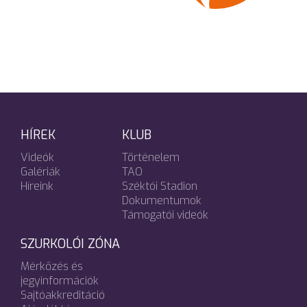
HÍREK
KLUB
Videók
Történelem
Galériák
TAO
Híreink
Széktói Stadion
Dokumentumok
Támogatói videók
SZURKOLÓI ZÓNA
Mérkőzés és
jegyinformációk
Sajtóakkreditáció