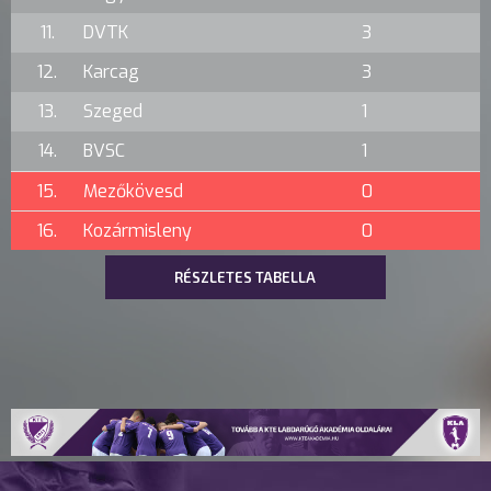
11.
DVTK
3
12.
Karcag
3
13.
Szeged
1
14.
BVSC
1
15.
Mezőkövesd
0
16.
Kozármisleny
0
RÉSZLETES TABELLA