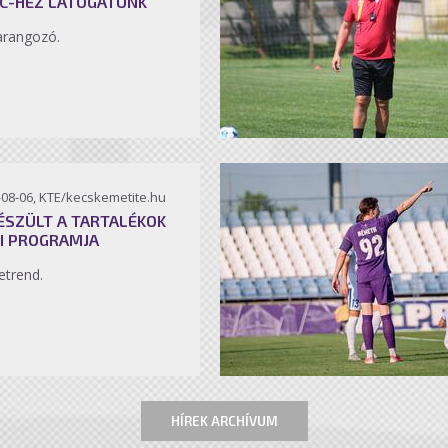
C-HEZ LÁTOGATUNK
arangozó.
-08-06, KTE/kecskemetite.hu
ÉSZÜLT A TARTALÉKOK
I PROGRAMJA
etrend.
HÍREK ARCHÍVUM