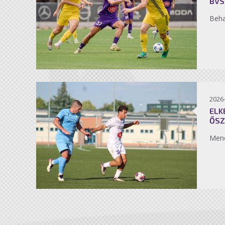
BVS
Beh
2026
ELK
ŐSZ
Men