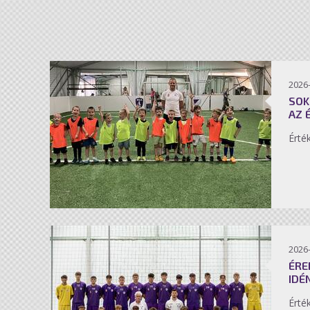
2026-
SOK
AZ 
Érté
2026-
ÉRE
IDÉ
Érté