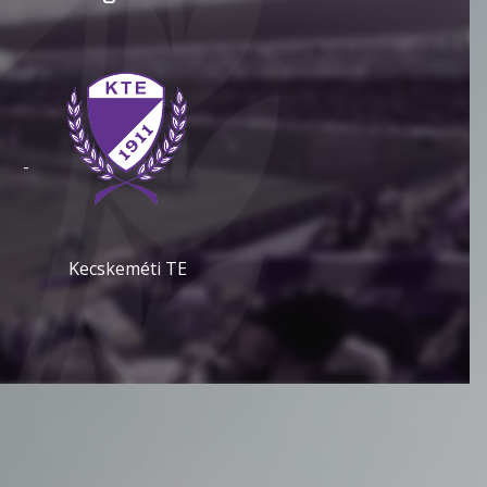
-
Kecskeméti TE