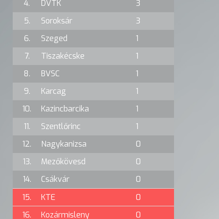
4.
DVTK
3
5.
Soroksár
3
6.
Szeged
1
7.
Tiszakécske
1
8.
BVSC
1
9.
Karcag
1
10.
Kazincbarcika
1
11.
Szentlőrinc
1
12.
Nagykanizsa
0
13.
Mezőkövesd
0
14.
Csákvár
0
15.
KTE
0
16.
Kozármisleny
0