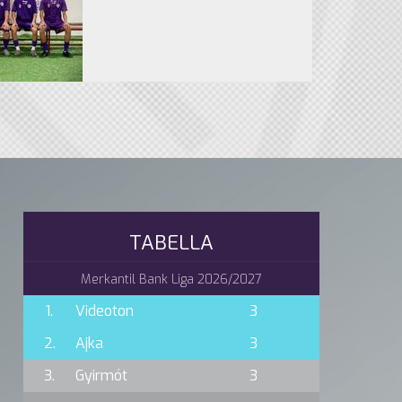
TABELLA
Merkantil Bank Liga 2026/2027
1.
Videoton
3
2.
Ajka
3
3.
Gyirmót
3