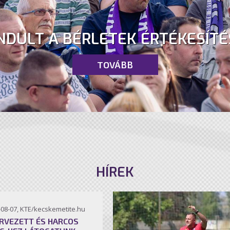
NDULT A BÉRLETEK ÉRTÉKESÍTÉ
TOVÁBB
HÍREK
-08-07, KTE/kecskemetite.hu
RVEZETT ÉS HARCOS