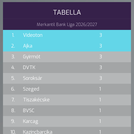
TABELLA
Merkantil Bank Liga 2026/2027
1.
Videoton
3
2.
Ajka
3
3.
Gyirmót
3
4.
DVTK
3
5.
Soroksár
3
6.
Szeged
1
7.
Tiszakécske
1
8.
BVSC
1
9.
Karcag
1
10.
Kazincbarcika
1