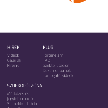
HÍREK
KLUB
Videók
Történelem
Galériák
TAO
Híreink
Széktói Stadion
Dokumentumok
Támogatói videók
SZURKOLÓI ZÓNA
Mérkőzés és
jegyinformációk
Sajtóakkreditáció