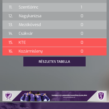
11.
Szentlőrinc
1
12.
Nagykanizsa
0
13.
Mezőkövesd
0
14.
Csákvár
0
15.
KTE
0
16.
Kozármisleny
0
RÉSZLETES TABELLA