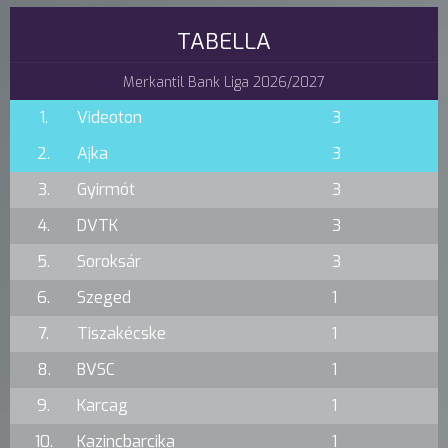
TABELLA
Merkantil Bank Liga 2026/2027
1.
Videoton
3
2.
Ajka
3
3.
Gyirmót
3
4.
DVTK
3
5.
Soroksár
3
6.
Szeged
1
7.
Tiszakécske
1
8.
BVSC
1
9.
Karcag
1
10.
Kazincbarcika
1