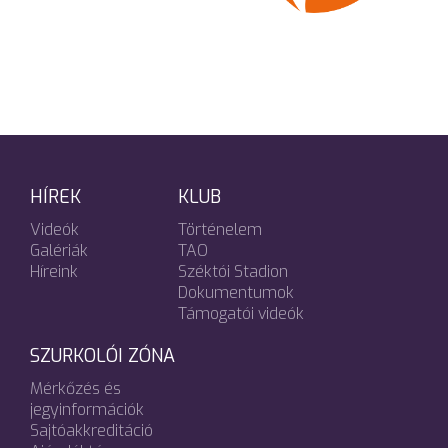
HÍREK
KLUB
Videók
Történelem
Galériák
TAO
Híreink
Széktói Stadion
Dokumentumok
Támogatói videók
SZURKOLÓI ZÓNA
Mérkőzés és
jegyinformációk
Sajtóakkreditáció