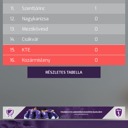
11.
Szentlőrinc
1
12.
Nagykanizsa
0
13.
Mezőkövesd
0
14.
Csákvár
0
15.
KTE
0
16.
Kozármisleny
0
RÉSZLETES TABELLA