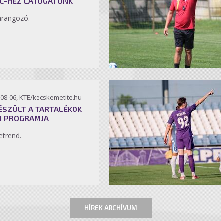
C-HEZ LÁTOGATUNK
arangozó.
-08-06, KTE/kecskemetite.hu
ÉSZÜLT A TARTALÉKOK
I PROGRAMJA
etrend.
HÍREK ARCHÍVUM