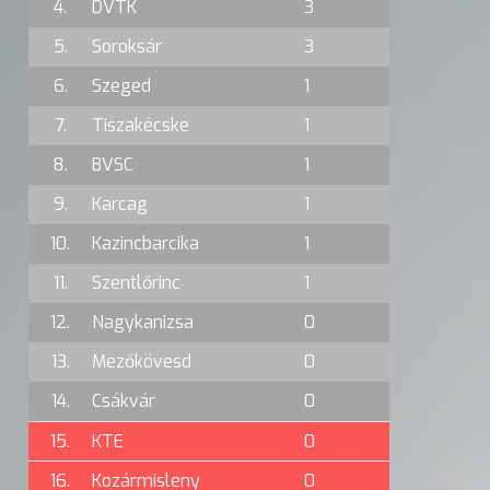
4.
DVTK
3
5.
Soroksár
3
6.
Szeged
1
7.
Tiszakécske
1
8.
BVSC
1
9.
Karcag
1
10.
Kazincbarcika
1
11.
Szentlőrinc
1
12.
Nagykanizsa
0
13.
Mezőkövesd
0
14.
Csákvár
0
15.
KTE
0
16.
Kozármisleny
0