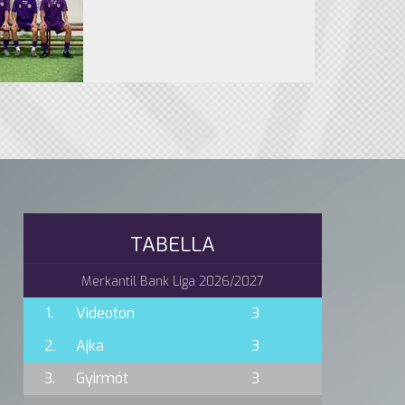
TABELLA
Merkantil Bank Liga 2026/2027
1.
Videoton
3
2.
Ajka
3
3.
Gyirmót
3