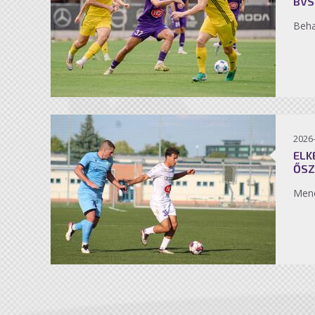
BVS
Beh
2026
ELK
ŐSZ
Men