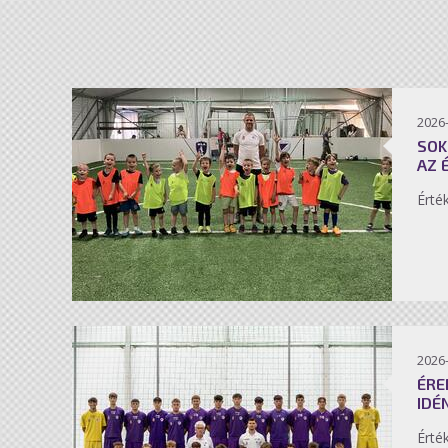
2026-
SOK
AZ 
Érté
2026-
ÉRE
IDÉ
Érté