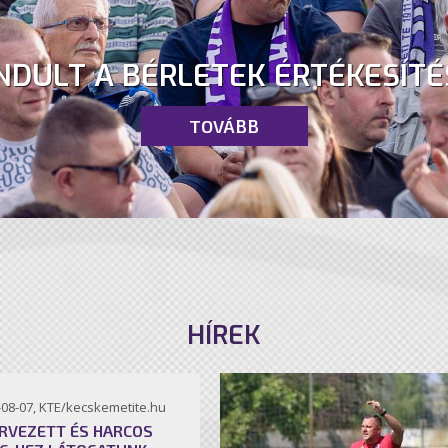
NDULT A BÉRLETEK ÉRTÉKESÍTÉ
TOVÁBB
HÍREK
-08-07, KTE/kecskemetite.hu
RVEZETT ÉS HARCOS