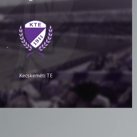
-
Kecskeméti TE