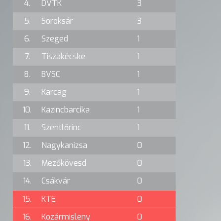
4.
DVTK
3
5.
Soroksár
3
6.
Szeged
1
7.
Tiszakécske
1
8.
BVSC
1
9.
Karcag
1
10.
Kazincbarcika
1
11.
Szentlőrinc
1
12.
Nagykanizsa
0
13.
Mezőkövesd
0
14.
Csákvár
0
15.
KTE
0
16.
Kozármisleny
0