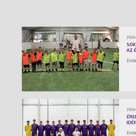
2026-
SOK
AZ 
Érté
2026-
ÉRE
IDÉ
Érté