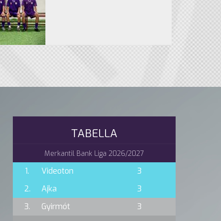
TABELLA
Merkantil Bank Liga 2026/2027
1.
Videoton
3
2.
Ajka
3
3.
Gyirmót
3