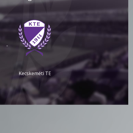
-
Kecskeméti TE