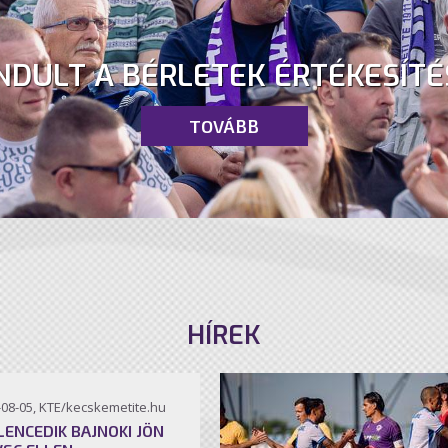
NDULT A BÉRLETEK ÉRTÉKESÍTÉ
TOVÁBB
HÍREK
-08-05, KTE/kecskemetite.hu
ILENCEDIK BAJNOKI JÖN