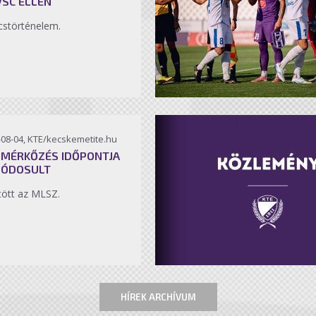
VSC ELLEN
störténelem.
-08-04, KTE/kecskemetite.hu
 MÉRKŐZÉS IDŐPONTJA
MÓDOSULT
ött az MLSZ.
HÍREK ARCHÍVUM