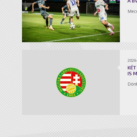
A B
Mecc
2026
KÉT
IS 
Dönt