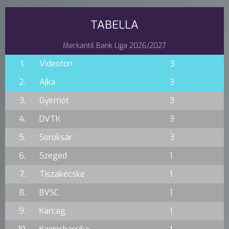
TABELLA
Merkantil Bank Liga 2026/2027
1.
Videoton
3
2.
Ajka
3
3.
Gyirmót
3
4.
DVTK
3
5.
Soroksár
3
6.
Szeged
1
7.
Tiszakécske
1
8.
BVSC
1
9.
Karcag
1