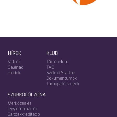
HÍREK
KLUB
Videók
Történelem
Galériák
TAO
Híreink
Széktói Stadion
Dokumentumok
Támogatói videók
SZURKOLÓI ZÓNA
Mérkőzés és
jegyinformációk
Sajtóakkreditáció