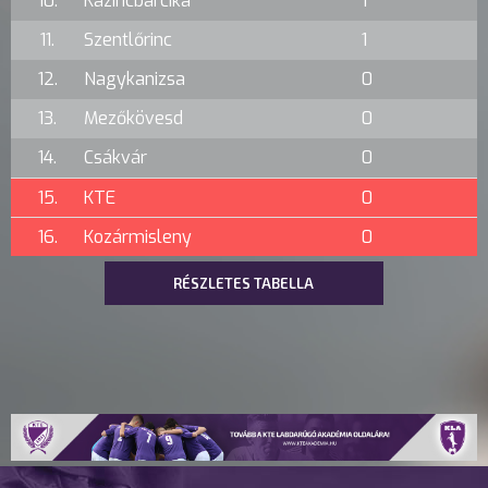
10.
Kazincbarcika
1
11.
Szentlőrinc
1
12.
Nagykanizsa
0
13.
Mezőkövesd
0
14.
Csákvár
0
15.
KTE
0
16.
Kozármisleny
0
RÉSZLETES TABELLA