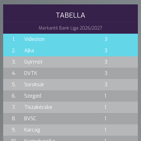
TABELLA
Merkantil Bank Liga 2026/2027
1.
Videoton
3
2.
Ajka
3
3.
Gyirmót
3
4.
DVTK
3
5.
Soroksár
3
6.
Szeged
1
7.
Tiszakécske
1
8.
BVSC
1
9.
Karcag
1