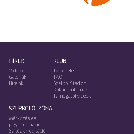
HÍREK
KLUB
Videók
Történelem
Galériák
TAO
Híreink
Széktói Stadion
Dokumentumok
Támogatói videók
SZURKOLÓI ZÓNA
Mérkőzés és
jegyinformációk
Sajtóakkreditáció