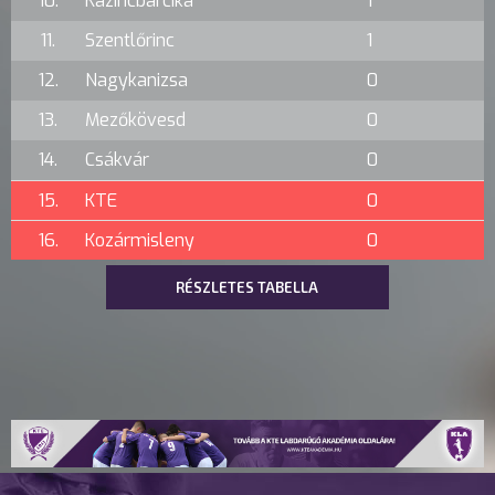
10.
Kazincbarcika
1
11.
Szentlőrinc
1
12.
Nagykanizsa
0
13.
Mezőkövesd
0
14.
Csákvár
0
15.
KTE
0
16.
Kozármisleny
0
RÉSZLETES TABELLA