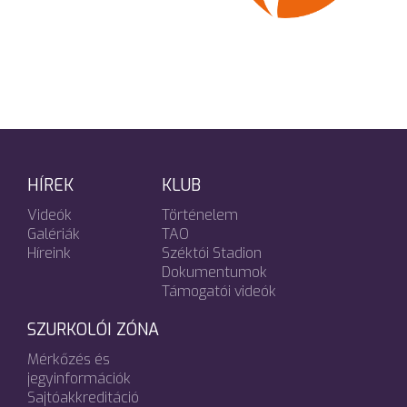
HÍREK
KLUB
Videók
Történelem
Galériák
TAO
Híreink
Széktói Stadion
Dokumentumok
Támogatói videók
SZURKOLÓI ZÓNA
Mérkőzés és
jegyinformációk
Sajtóakkreditáció