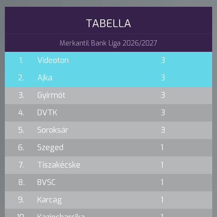
TABELLA
Merkantil Bank Liga 2026/2027
1.
Videoton
3
2.
Ajka
3
3.
Gyirmót
3
4.
DVTK
3
5.
Soroksár
3
6.
Szeged
1
7.
Tiszakécske
1
8.
BVSC
1
9.
Karcag
1