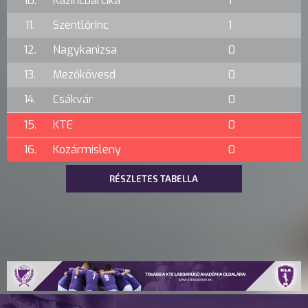
10.
Kazincbarcika
1
11.
Szentlőrinc
1
12.
Nagykanizsa
0
13.
Mezőkövesd
0
14.
Csákvár
0
15.
KTE
0
16.
Kozármisleny
0
RÉSZLETES TABELLA