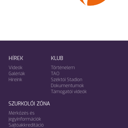
HÍREK
KLUB
Videók
Történelem
Galériák
TAO
Híreink
Széktói Stadion
Dokumentumok
Támogatói videók
SZURKOLÓI ZÓNA
Mérkőzés és
jegyinformációk
Sajtóakkreditáció