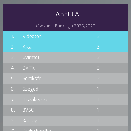
TABELLA
Merkantil Bank Liga 2026/2027
1.
Videoton
3
2.
Ajka
3
3.
Gyirmót
3
4.
DVTK
3
5.
Soroksár
3
6.
Szeged
1
7.
Tiszakécske
1
8.
BVSC
1
9.
Karcag
1