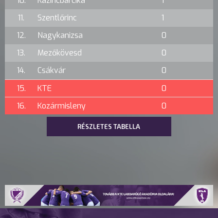
10.
Kazincbarcika
1
11.
Szentlőrinc
1
12.
Nagykanizsa
0
13.
Mezőkövesd
0
14.
Csákvár
0
15.
KTE
0
16.
Kozármisleny
0
RÉSZLETES TABELLA