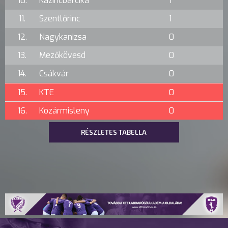
10.
Kazincbarcika
1
11.
Szentlőrinc
1
12.
Nagykanizsa
0
13.
Mezőkövesd
0
14.
Csákvár
0
15.
KTE
0
16.
Kozármisleny
0
RÉSZLETES TABELLA