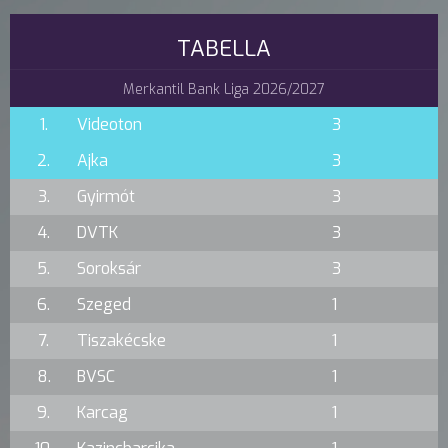
TABELLA
Merkantil Bank Liga 2026/2027
1.
Videoton
3
2.
Ajka
3
3.
Gyirmót
3
4.
DVTK
3
5.
Soroksár
3
6.
Szeged
1
7.
Tiszakécske
1
8.
BVSC
1
9.
Karcag
1