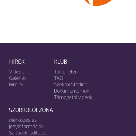
HÍREK
KLUB
Videók
Történelem
Galériák
TAO
Híreink
Széktói Stadion
Dokumentumok
Támogatói videók
SZURKOLÓI ZÓNA
Mérkőzés és
jegyinformációk
Sajtóakkreditáció