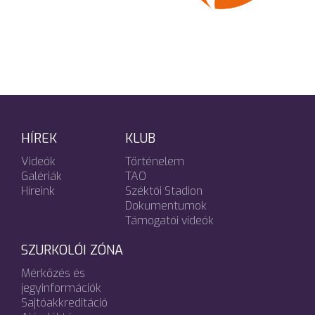
HÍREK
KLUB
Videók
Történelem
Galériák
TAO
Híreink
Széktói Stadion
Dokumentumok
Támogatói videók
SZURKOLÓI ZÓNA
Mérkőzés és
jegyinformációk
Sajtóakkreditáció