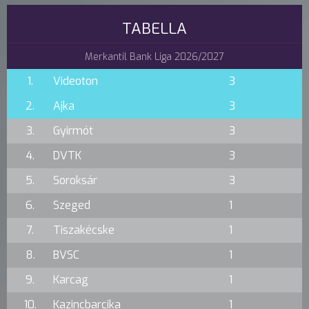
TABELLA
Merkantil Bank Liga 2026/2027
1.
Videoton
3
2.
Ajka
3
3.
Gyirmót
3
4.
DVTK
3
5.
Soroksár
3
6.
Szeged
1
7.
Tiszakécske
1
8.
BVSC
1
9.
Karcag
1
10.
Kazincbarcika
1