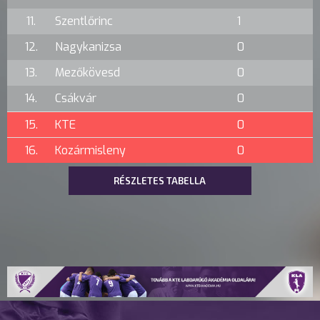
11.
Szentlőrinc
1
12.
Nagykanizsa
0
13.
Mezőkövesd
0
14.
Csákvár
0
15.
KTE
0
16.
Kozármisleny
0
RÉSZLETES TABELLA