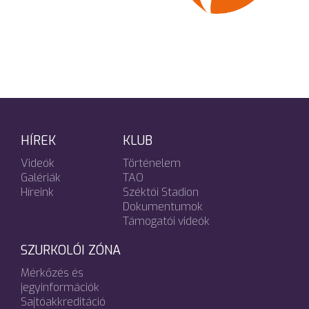
HÍREK
KLUB
Videók
Történelem
Galériák
TAO
Híreink
Széktói Stadion
Dokumentumok
Támogatói videók
SZURKOLÓI ZÓNA
Mérkőzés és
jegyinformációk
Sajtóakkreditáció