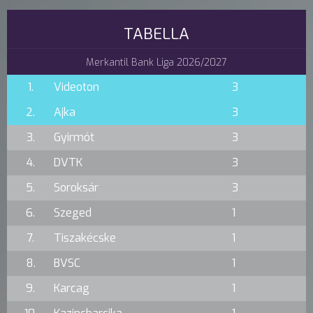
TABELLA
Merkantil Bank Liga 2026/2027
1.
Videoton
3
2.
Ajka
3
3.
Gyirmót
3
4.
DVTK
3
5.
Soroksár
3
6.
Szeged
1
7.
Tiszakécske
1
8.
BVSC
1
9.
Karcag
1