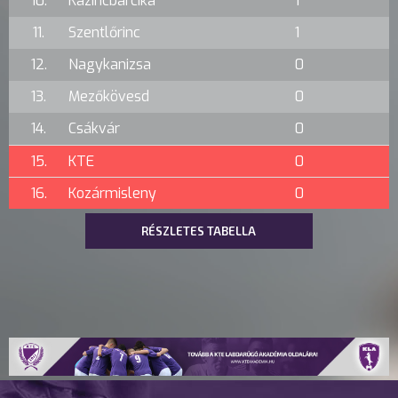
10.
Kazincbarcika
1
11.
Szentlőrinc
1
12.
Nagykanizsa
0
13.
Mezőkövesd
0
14.
Csákvár
0
15.
KTE
0
16.
Kozármisleny
0
RÉSZLETES TABELLA