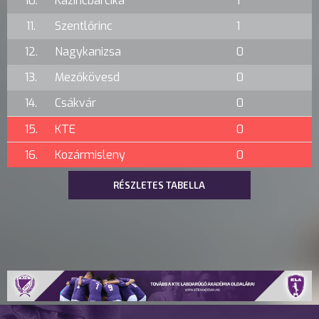
10.
Kazincbarcika
1
11.
Szentlőrinc
1
12.
Nagykanizsa
0
13.
Mezőkövesd
0
14.
Csákvár
0
15.
KTE
0
16.
Kozármisleny
0
RÉSZLETES TABELLA