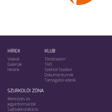
HÍREK
KLUB
Videók
Történelem
Galériák
TAO
Híreink
Széktói Stadion
Dokumentumok
Támogatói videók
SZURKOLÓI ZÓNA
Mérkőzés és
jegyinformációk
Sajtóakkreditáció