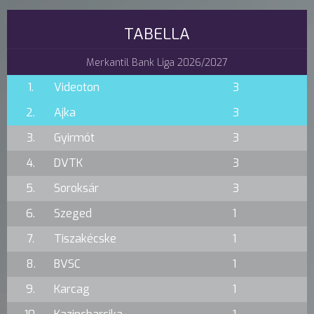
TABELLA
Merkantil Bank Liga 2026/2027
1.
Videoton
3
2.
Ajka
3
3.
Gyirmót
3
4.
DVTK
3
5.
Soroksár
3
6.
Szeged
1
7.
Tiszakécske
1
8.
BVSC
1
9.
Karcag
1