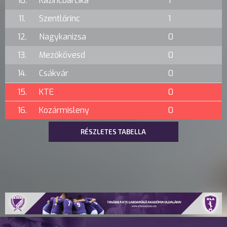
10.
Kazincbarcika
1
11.
Szentlőrinc
1
12.
Nagykanizsa
0
13.
Mezőkövesd
0
14.
Csákvár
0
15.
KTE
0
16.
Kozármisleny
0
RÉSZLETES TABELLA