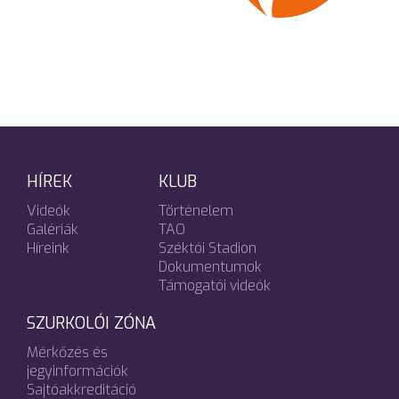
HÍREK
KLUB
Videók
Történelem
Galériák
TAO
Híreink
Széktói Stadion
Dokumentumok
Támogatói videók
SZURKOLÓI ZÓNA
Mérkőzés és
jegyinformációk
Sajtóakkreditáció