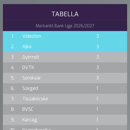
TABELLA
Merkantil Bank Liga 2026/2027
1.
Videoton
3
2.
Ajka
3
3.
Gyirmót
3
4.
DVTK
3
5.
Soroksár
3
6.
Szeged
1
7.
Tiszakécske
1
8.
BVSC
1
9.
Karcag
1