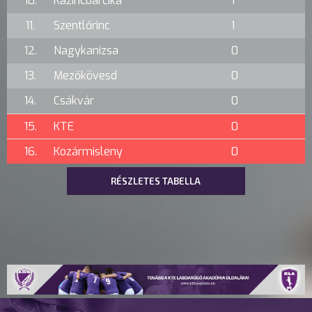
10.
Kazincbarcika
1
11.
Szentlőrinc
1
12.
Nagykanizsa
0
13.
Mezőkövesd
0
14.
Csákvár
0
15.
KTE
0
16.
Kozármisleny
0
RÉSZLETES TABELLA