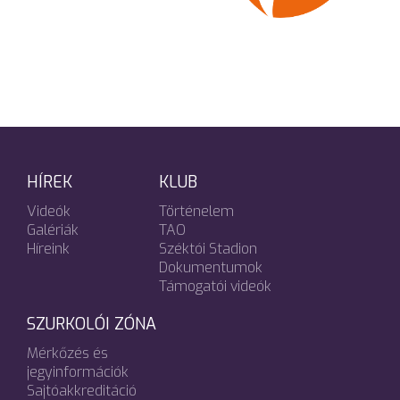
HÍREK
KLUB
Videók
Történelem
Galériák
TAO
Híreink
Széktói Stadion
Dokumentumok
Támogatói videók
SZURKOLÓI ZÓNA
Mérkőzés és
jegyinformációk
Sajtóakkreditáció