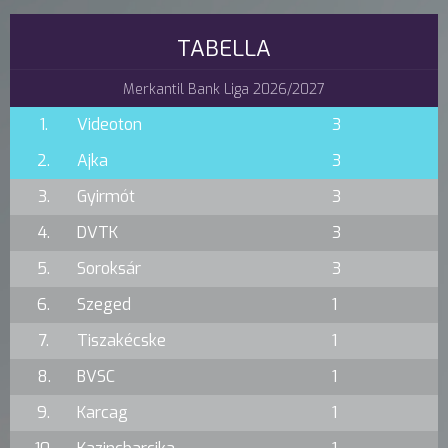
TABELLA
Merkantil Bank Liga 2026/2027
1.
Videoton
3
2.
Ajka
3
3.
Gyirmót
3
4.
DVTK
3
5.
Soroksár
3
6.
Szeged
1
7.
Tiszakécske
1
8.
BVSC
1
9.
Karcag
1