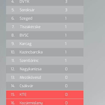
4.
DVTK
3
5.
Soroksár
3
6.
Szeged
1
7.
Tiszakécske
1
8.
BVSC
1
9.
Karcag
1
10.
Kazincbarcika
1
11.
Szentlőrinc
1
12.
Nagykanizsa
0
13.
Mezőkövesd
0
14.
Csákvár
0
15.
KTE
0
16.
Kozármisleny
0