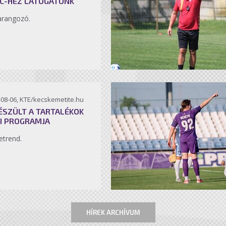
C-HEZ LÁTOGATUNK
arangozó.
-08-06, KTE/kecskemetite.hu
ÉSZÜLT A TARTALÉKOK
I PROGRAMJA
etrend.
HÍREK ARCHÍVUM