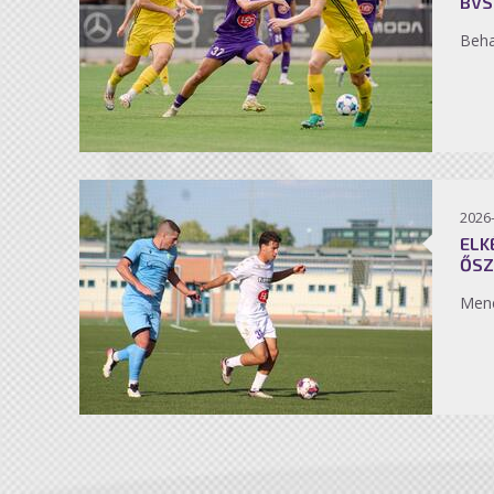
BVS
Beh
2026
ELK
ŐSZ
Men