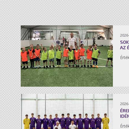
2026-
SOK
AZ 
Érté
2026-
ÉRE
IDÉ
Érté