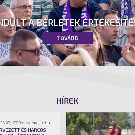
NDULT A BÉRLETEK ÉRTÉKESÍTÉ
TOVÁBB
HÍREK
-08-07, KTE/kecskemetite.hu
RVEZETT ÉS HARCOS