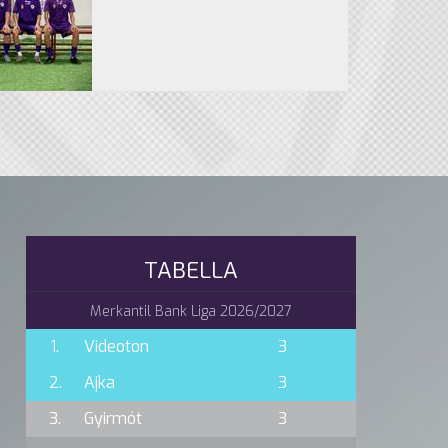
TABELLA
Merkantil Bank Liga 2026/2027
1.
Videoton
3
2.
Ajka
3
3.
Gyirmót
3