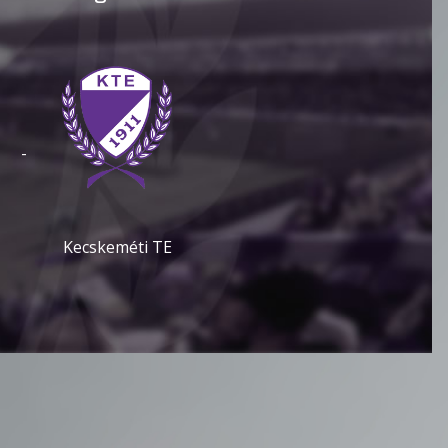
-
Kecskeméti TE