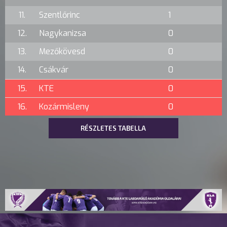
11.
Szentlőrinc
1
12.
Nagykanizsa
0
13.
Mezőkövesd
0
14.
Csákvár
0
15.
KTE
0
16.
Kozármisleny
0
RÉSZLETES TABELLA