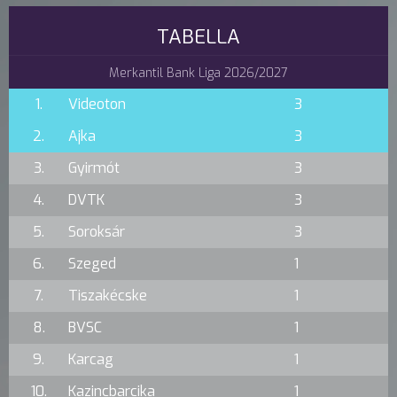
TABELLA
Merkantil Bank Liga 2026/2027
1.
Videoton
3
2.
Ajka
3
3.
Gyirmót
3
4.
DVTK
3
5.
Soroksár
3
6.
Szeged
1
7.
Tiszakécske
1
8.
BVSC
1
9.
Karcag
1
10.
Kazincbarcika
1