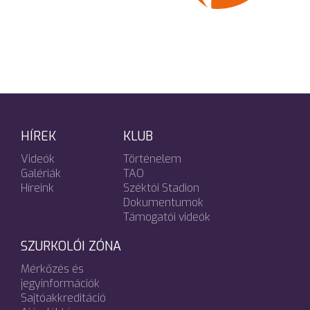
HÍREK
KLUB
Videók
Történelem
Galériák
TAO
Híreink
Széktói Stadion
Dokumentumok
Támogatói videók
SZURKOLÓI ZÓNA
Mérkőzés és
jegyinformációk
Sajtóakkreditáció