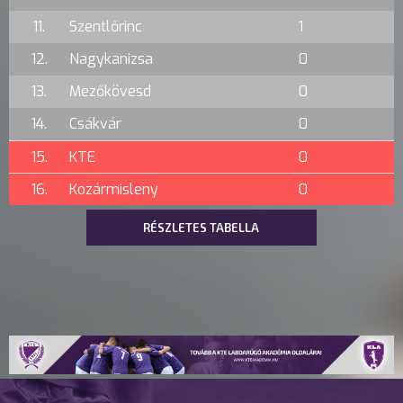
11.
Szentlőrinc
1
12.
Nagykanizsa
0
13.
Mezőkövesd
0
14.
Csákvár
0
15.
KTE
0
16.
Kozármisleny
0
RÉSZLETES TABELLA