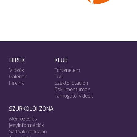
HÍREK
KLUB
Videók
Történelem
Galériák
TAO
Híreink
Széktói Stadion
Dokumentumok
Támogatói videók
SZURKOLÓI ZÓNA
Mérkőzés és
jegyinformációk
Sajtóakkreditáció