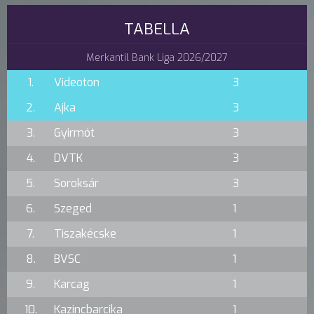
TABELLA
Merkantil Bank Liga 2026/2027
1.
Videoton
3
2.
Ajka
3
3.
Gyirmót
3
4.
DVTK
3
5.
Soroksár
3
6.
Szeged
1
7.
Tiszakécske
1
8.
BVSC
1
9.
Karcag
1
10.
Kazincbarcika
1