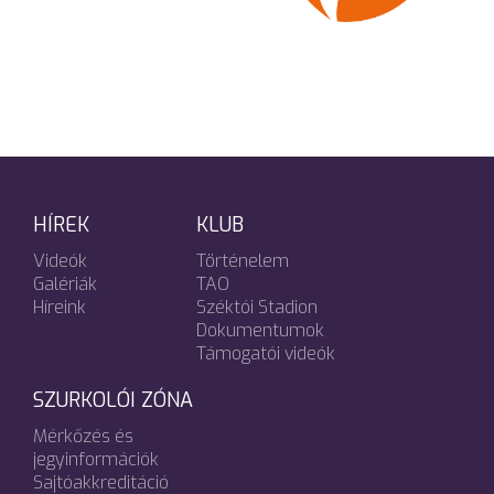
HÍREK
KLUB
Videók
Történelem
Galériák
TAO
Híreink
Széktói Stadion
Dokumentumok
Támogatói videók
SZURKOLÓI ZÓNA
Mérkőzés és
jegyinformációk
Sajtóakkreditáció