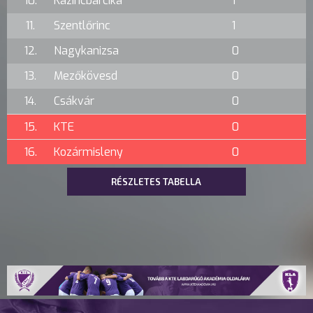
10.
Kazincbarcika
1
11.
Szentlőrinc
1
12.
Nagykanizsa
0
13.
Mezőkövesd
0
14.
Csákvár
0
15.
KTE
0
16.
Kozármisleny
0
RÉSZLETES TABELLA