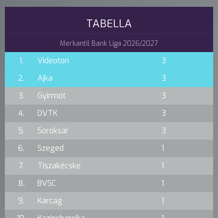
TABELLA
Merkantil Bank Liga 2026/2027
1.
Videoton
3
2.
Ajka
3
3.
Gyirmót
3
4.
DVTK
3
5.
Soroksár
3
6.
Szeged
1
7.
Tiszakécske
1
8.
BVSC
1
9.
Karcag
1