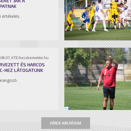
SÉRET JÁR A
PATNAK
i értékelés.
-08-07, KTE/kecskemetite.hu
RVEZETT ÉS HARCOS
C-HEZ LÁTOGATUNK
arangozó.
HÍREK ARCHÍVUM