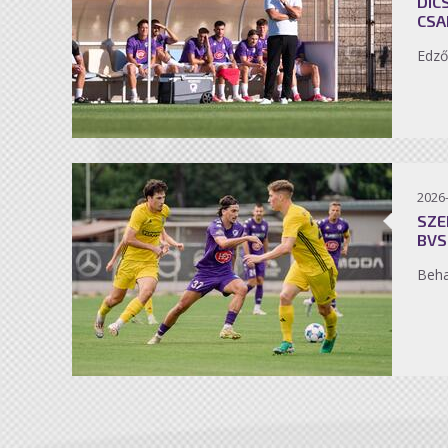
DIC
CSA
Edző
2026
SZE
BVS
Beh