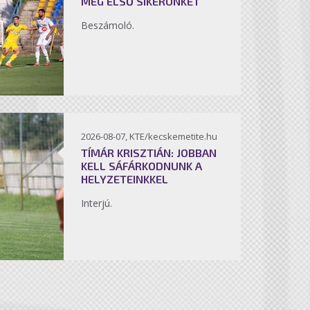
MEG ELSŐ SIKERÜNKET
Beszámoló.
2026-08-07, KTE/kecskemetite.hu
TÍMÁR KRISZTIÁN: JOBBAN
KELL SÁFÁRKODNUNK A
HELYZETEINKKEL
Interjú.