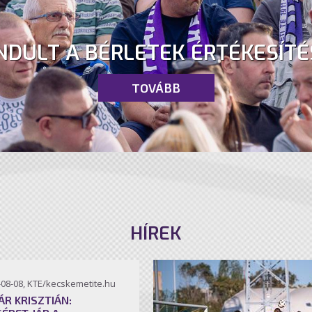
NDULT A BÉRLETEK ÉRTÉKESÍTÉ
TOVÁBB
HÍREK
-08-08, KTE/kecskemetite.hu
ÁR KRISZTIÁN: