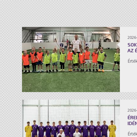
2026-
SOK
AZ 
Érté
2026-
ÉRE
IDÉ
Érté