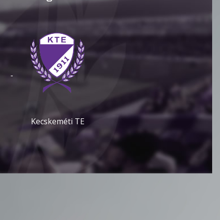
-
Kecskeméti TE