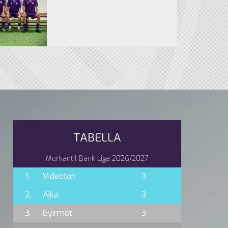
TABELLA
Merkantil Bank Liga 2026/2027
1.
Videoton
3
2.
Ajka
3
3.
Gyirmót
3