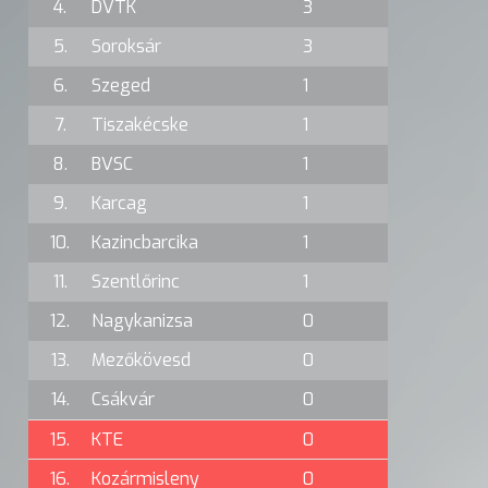
4.
DVTK
3
5.
Soroksár
3
6.
Szeged
1
7.
Tiszakécske
1
8.
BVSC
1
9.
Karcag
1
10.
Kazincbarcika
1
11.
Szentlőrinc
1
12.
Nagykanizsa
0
13.
Mezőkövesd
0
14.
Csákvár
0
15.
KTE
0
16.
Kozármisleny
0