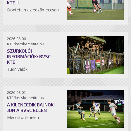
KTE II.
Döntetlen az edzőmeccsen.
2026-08-06,
KTE/kecskemetite.hu
SZURKOLÓI
INFORMÁCIÓK: BVSC -
KTE
Tudnivalók.
2026-08-05,
KTE/kecskemetite.hu
A KILENCEDIK BAJNOKI
JÖN A BVSC ELLEN
Meccstörténelem.