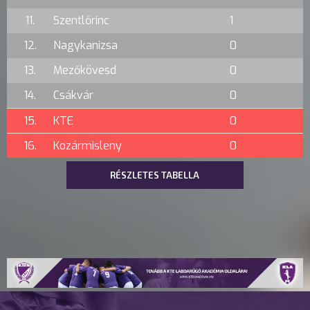
11.
Szentlőrinc
1
12.
Nagykanizsa
0
13.
Mezőkövesd
0
14.
Csákvár
0
15.
KTE
0
16.
Kozármisleny
0
RÉSZLETES TABELLA