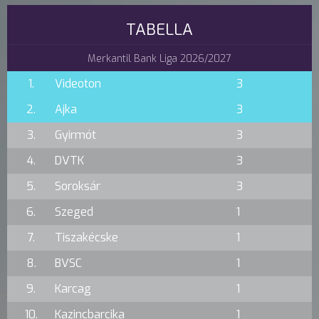
TABELLA
Merkantil Bank Liga 2026/2027
1.
Videoton
3
2.
Ajka
3
3.
Gyirmót
3
4.
DVTK
3
5.
Soroksár
3
6.
Szeged
1
7.
Tiszakécske
1
8.
BVSC
1
9.
Karcag
1
10.
Kazincbarcika
1