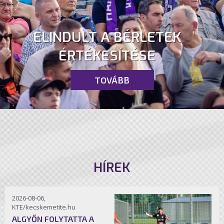
ELINDULT A BÉRLETEK
ÉRTÉKESÍTÉSE
TOVÁBB
HÍREK
2026-08-06,
KTE/kecskemetite.hu
ALGYŐN FOLYTATTA A