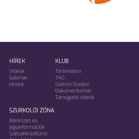
HÍREK
KLUB
Videók
Történelem
Galériák
TAO
Híreink
Széktói Stadion
Dokumentumok
Támogatói videók
SZURKOLÓI ZÓNA
Mérkőzés és
jegyinformációk
Sajtóakkreditáció