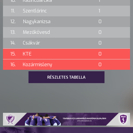
10.
Kazincbarcika
1
11.
Szentlőrinc
1
12.
Nagykanizsa
0
13.
Mezőkövesd
0
14.
Csákvár
0
15.
KTE
0
16.
Kozármisleny
0
RÉSZLETES TABELLA