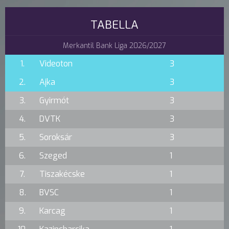
TABELLA
Merkantil Bank Liga 2026/2027
1.
Videoton
3
2.
Ajka
3
3.
Gyirmót
3
4.
DVTK
3
5.
Soroksár
3
6.
Szeged
1
7.
Tiszakécske
1
8.
BVSC
1
9.
Karcag
1