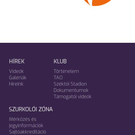
HÍREK
KLUB
Videók
Történelem
Galériák
TAO
Híreink
Széktói Stadion
Dokumentumok
Támogatói videók
SZURKOLÓI ZÓNA
Mérkőzés és
jegyinformációk
Sajtóakkreditáció