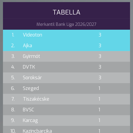
TABELLA
Merkantil Bank Liga 2026/2027
1.
Videoton
3
2.
Ajka
3
3.
Gyirmót
3
4.
DVTK
3
5.
Soroksár
3
6.
Szeged
1
7.
Tiszakécske
1
8.
BVSC
1
9.
Karcag
1
10.
Kazincbarcika
1