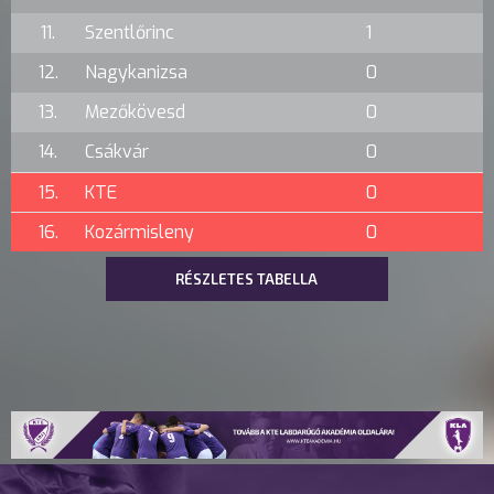
11.
Szentlőrinc
1
12.
Nagykanizsa
0
13.
Mezőkövesd
0
14.
Csákvár
0
15.
KTE
0
16.
Kozármisleny
0
RÉSZLETES TABELLA