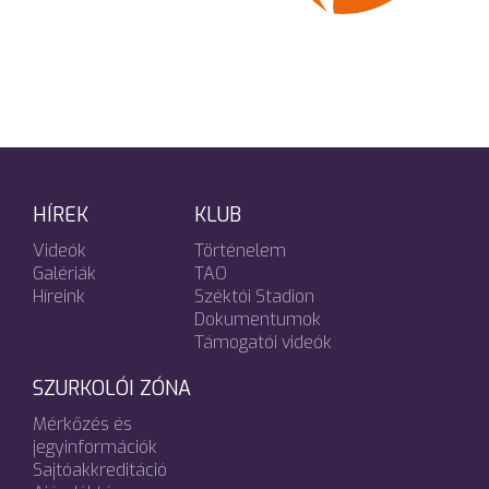
HÍREK
KLUB
Videók
Történelem
Galériák
TAO
Híreink
Széktói Stadion
Dokumentumok
Támogatói videók
SZURKOLÓI ZÓNA
Mérkőzés és
jegyinformációk
Sajtóakkreditáció