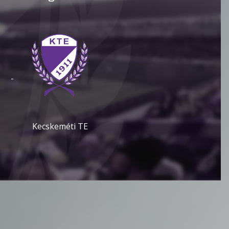
-
Kecskeméti TE