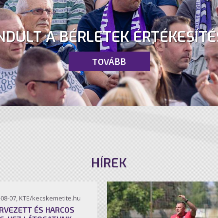
NDULT A BÉRLETEK ÉRTÉKESÍTÉ
TOVÁBB
HÍREK
-08-07, KTE/kecskemetite.hu
RVEZETT ÉS HARCOS