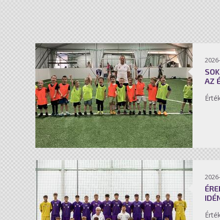
2026-
SOK
AZ 
Érté
2026-
ÉRE
IDÉ
Érté