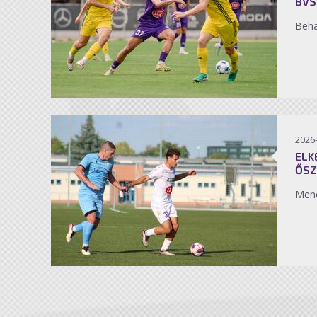
BVS
Beh
2026
ELK
ŐSZ
Men