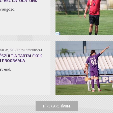
C-HEZ LÁTOGATUNK
arangozó.
-08-06, KTE/kecskemetite.hu
ÉSZÜLT A TARTALÉKOK
I PROGRAMJA
etrend.
HÍREK ARCHÍVUM