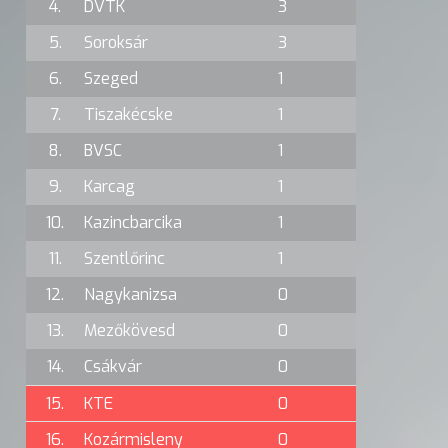
4.
DVTK
3
5.
Soroksár
3
6.
Szeged
1
7.
Tiszakécske
1
8.
BVSC
1
9.
Karcag
1
10.
Kazincbarcika
1
11.
Szentlőrinc
1
12.
Nagykanizsa
0
13.
Mezőkövesd
0
14.
Csákvár
0
15.
KTE
0
16.
Kozármisleny
0