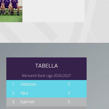
TABELLA
Merkantil Bank Liga 2026/2027
1.
Videoton
3
2.
Ajka
3
3.
Gyirmót
3