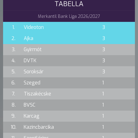
TABELLA
Merkantil Bank Liga 2026/2027
1.
Videoton
3
2.
Ajka
3
3.
Gyirmót
3
4.
DVTK
3
5.
Soroksár
3
6.
Szeged
1
7.
Tiszakécske
1
8.
BVSC
1
9.
Karcag
1
10.
Kazincbarcika
1