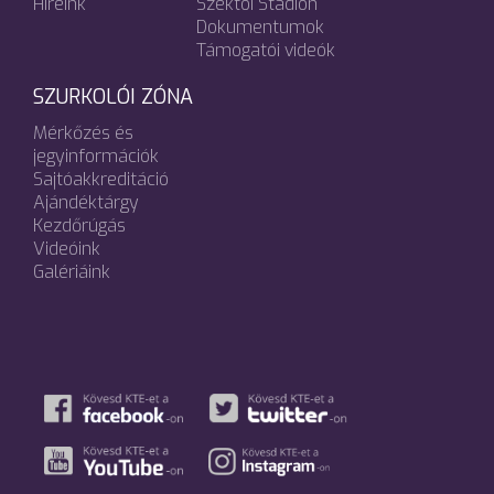
Híreink
Széktói Stadion
Dokumentumok
Támogatói videók
SZURKOLÓI ZÓNA
Mérkőzés és
jegyinformációk
Sajtóakkreditáció
Ajándéktárgy
Kezdőrúgás
Videóink
Galériáink