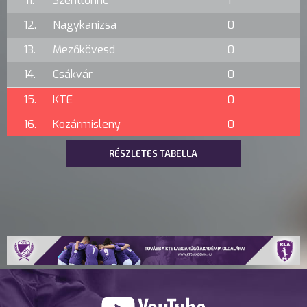
11.
Szentlőrinc
1
12.
Nagykanizsa
0
13.
Mezőkövesd
0
14.
Csákvár
0
15.
KTE
0
16.
Kozármisleny
0
RÉSZLETES TABELLA