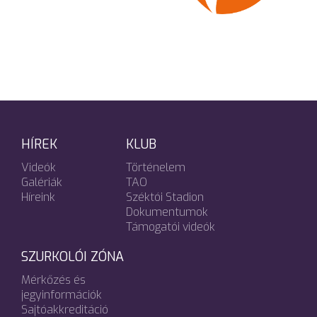
HÍREK
KLUB
Videók
Történelem
Galériák
TAO
Híreink
Széktói Stadion
Dokumentumok
Támogatói videók
SZURKOLÓI ZÓNA
Mérkőzés és
jegyinformációk
Sajtóakkreditáció