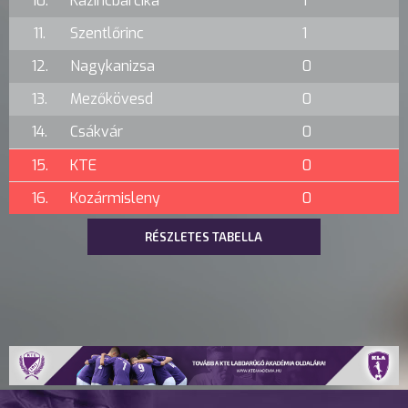
10.
Kazincbarcika
1
11.
Szentlőrinc
1
12.
Nagykanizsa
0
13.
Mezőkövesd
0
14.
Csákvár
0
15.
KTE
0
16.
Kozármisleny
0
RÉSZLETES TABELLA