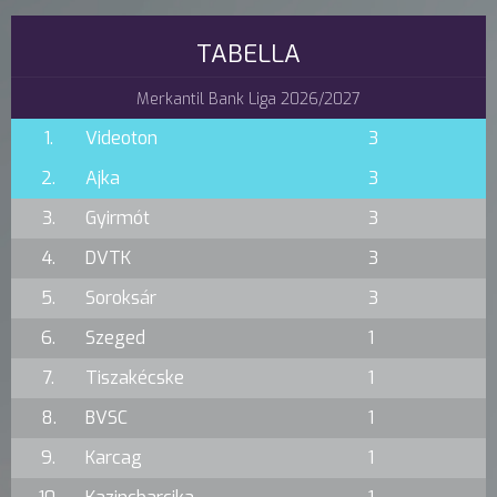
TABELLA
Merkantil Bank Liga 2026/2027
1.
Videoton
3
2.
Ajka
3
3.
Gyirmót
3
4.
DVTK
3
5.
Soroksár
3
6.
Szeged
1
7.
Tiszakécske
1
8.
BVSC
1
9.
Karcag
1