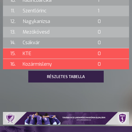
10.
Kazincbarcika
1
11.
Szentlőrinc
1
12.
Nagykanizsa
0
13.
Mezőkövesd
0
14.
Csákvár
0
15.
KTE
0
16.
Kozármisleny
0
RÉSZLETES TABELLA