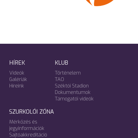
HÍREK
KLUB
Videók
Történelem
Galériák
TAO
Híreink
Széktói Stadion
Dokumentumok
Támogatói videók
SZURKOLÓI ZÓNA
Mérkőzés és
jegyinformációk
Sajtóakkreditáció