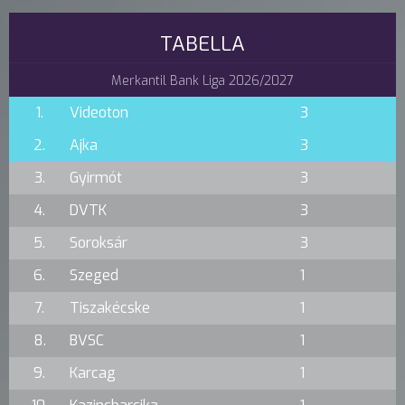
TABELLA
Merkantil Bank Liga 2026/2027
1.
Videoton
3
2.
Ajka
3
3.
Gyirmót
3
4.
DVTK
3
5.
Soroksár
3
6.
Szeged
1
7.
Tiszakécske
1
8.
BVSC
1
9.
Karcag
1