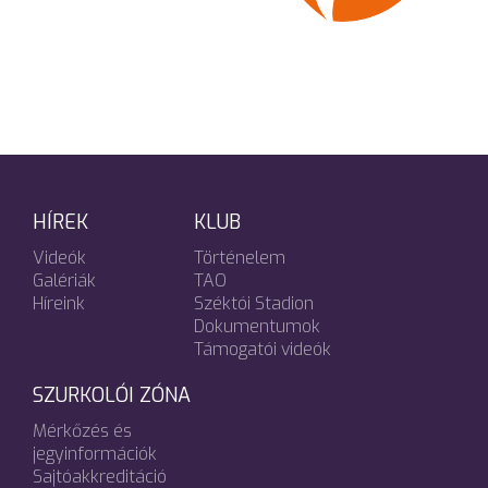
HÍREK
KLUB
Videók
Történelem
Galériák
TAO
Híreink
Széktói Stadion
Dokumentumok
Támogatói videók
SZURKOLÓI ZÓNA
Mérkőzés és
jegyinformációk
Sajtóakkreditáció