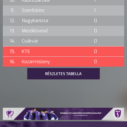
10.
Kazincbarcika
1
11.
Szentlőrinc
1
12.
Nagykanizsa
0
13.
Mezőkövesd
0
14.
Csákvár
0
15.
KTE
0
16.
Kozármisleny
0
RÉSZLETES TABELLA