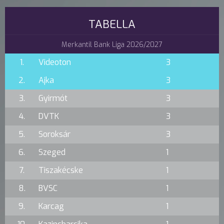
TABELLA
Merkantil Bank Liga 2026/2027
1.
Videoton
3
2.
Ajka
3
3.
Gyirmót
3
4.
DVTK
3
5.
Soroksár
3
6.
Szeged
1
7.
Tiszakécske
1
8.
BVSC
1
9.
Karcag
1