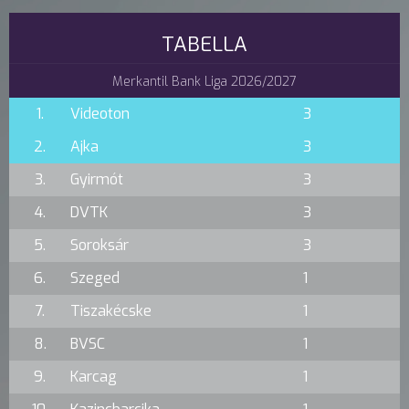
TABELLA
Merkantil Bank Liga 2026/2027
1.
Videoton
3
2.
Ajka
3
3.
Gyirmót
3
4.
DVTK
3
5.
Soroksár
3
6.
Szeged
1
7.
Tiszakécske
1
8.
BVSC
1
9.
Karcag
1