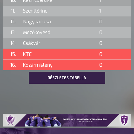
10.
Kazincbarcika
1
11.
Szentlőrinc
1
12.
Nagykanizsa
0
13.
Mezőkövesd
0
14.
Csákvár
0
15.
KTE
0
16.
Kozármisleny
0
RÉSZLETES TABELLA