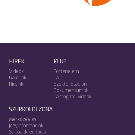
HÍREK
KLUB
Videók
Történelem
Galériák
TAO
Híreink
Széktói Stadion
Dokumentumok
Támogatói videók
SZURKOLÓI ZÓNA
Mérkőzés és
jegyinformációk
Sajtóakkreditáció