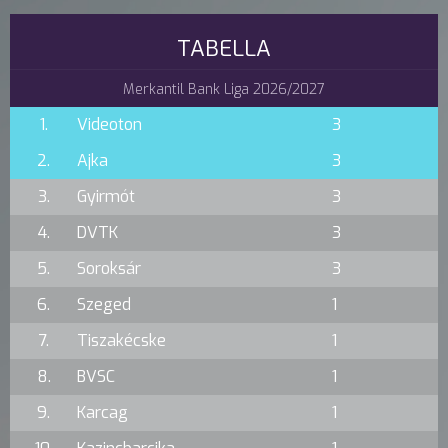
TABELLA
Merkantil Bank Liga 2026/2027
1.
Videoton
3
2.
Ajka
3
3.
Gyirmót
3
4.
DVTK
3
5.
Soroksár
3
6.
Szeged
1
7.
Tiszakécske
1
8.
BVSC
1
9.
Karcag
1