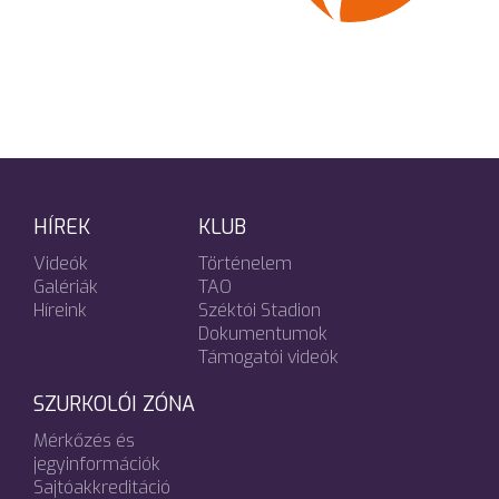
HÍREK
KLUB
Videók
Történelem
Galériák
TAO
Híreink
Széktói Stadion
Dokumentumok
Támogatói videók
SZURKOLÓI ZÓNA
Mérkőzés és
jegyinformációk
Sajtóakkreditáció