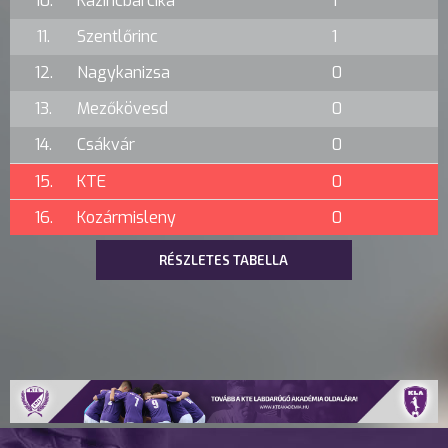
10.
Kazincbarcika
1
11.
Szentlőrinc
1
12.
Nagykanizsa
0
13.
Mezőkövesd
0
14.
Csákvár
0
15.
KTE
0
16.
Kozármisleny
0
RÉSZLETES TABELLA