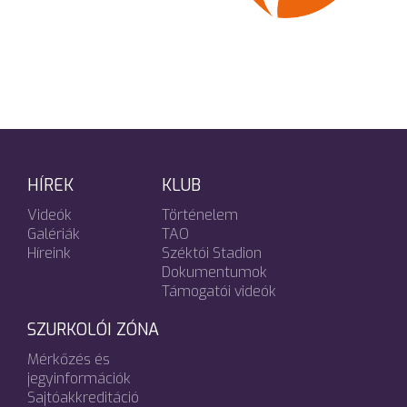
HÍREK
KLUB
Videók
Történelem
Galériák
TAO
Híreink
Széktói Stadion
Dokumentumok
Támogatói videók
SZURKOLÓI ZÓNA
Mérkőzés és
jegyinformációk
Sajtóakkreditáció