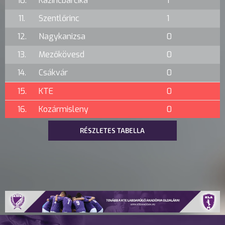
10.
Kazincbarcika
1
11.
Szentlőrinc
1
12.
Nagykanizsa
0
13.
Mezőkövesd
0
14.
Csákvár
0
15.
KTE
0
16.
Kozármisleny
0
RÉSZLETES TABELLA