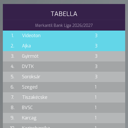
TABELLA
Merkantil Bank Liga 2026/2027
1.
Videoton
3
2.
Ajka
3
3.
Gyirmót
3
4.
DVTK
3
5.
Soroksár
3
6.
Szeged
1
7.
Tiszakécske
1
8.
BVSC
1
9.
Karcag
1