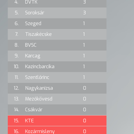
4.
DVTK
3
5.
Soroksár
3
6.
Szeged
1
7.
Tiszakécske
1
8.
BVSC
1
9.
Karcag
1
10.
Kazincbarcika
1
11.
Szentlőrinc
1
12.
Nagykanizsa
0
13.
Mezőkövesd
0
14.
Csákvár
0
15.
KTE
0
16.
Kozármisleny
0