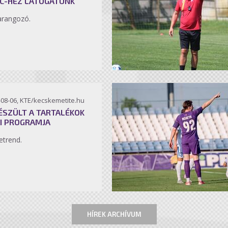
C-HEZ LÁTOGATUNK
arangozó.
-08-06, KTE/kecskemetite.hu
ÉSZÜLT A TARTALÉKOK
I PROGRAMJA
etrend.
HÍREK ARCHÍVUM