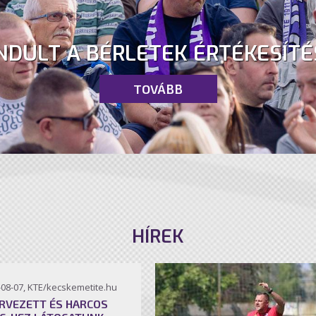
NDULT A BÉRLETEK ÉRTÉKESÍTÉ
TOVÁBB
HÍREK
-08-07, KTE/kecskemetite.hu
RVEZETT ÉS HARCOS