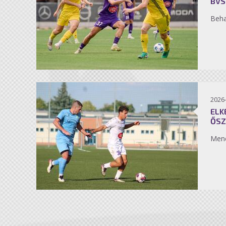
BVS
Beh
2026
ELK
ŐSZ
Men