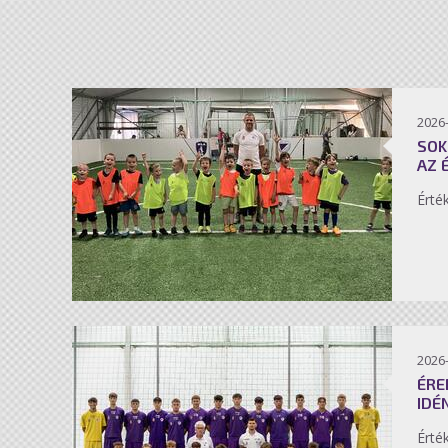
2026-
SOK
AZ 
Érté
2026-
ÉRE
IDÉ
Érté