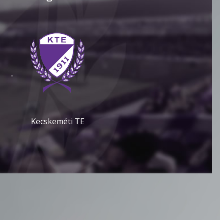
-
Kecskeméti TE