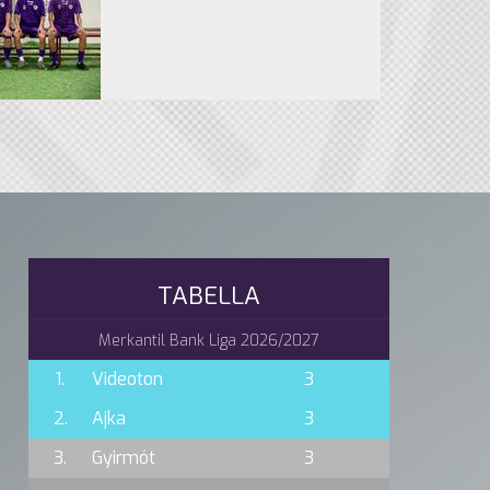
TABELLA
Merkantil Bank Liga 2026/2027
1.
Videoton
3
2.
Ajka
3
3.
Gyirmót
3