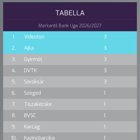
TABELLA
Merkantil Bank Liga 2026/2027
1.
Videoton
3
2.
Ajka
3
3.
Gyirmót
3
4.
DVTK
3
5.
Soroksár
3
6.
Szeged
1
7.
Tiszakécske
1
8.
BVSC
1
9.
Karcag
1
10.
Kazincbarcika
1