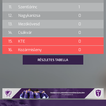
11.
Szentlőrinc
1
12.
Nagykanizsa
0
13.
Mezőkövesd
0
14.
Csákvár
0
15.
KTE
0
16.
Kozármisleny
0
RÉSZLETES TABELLA