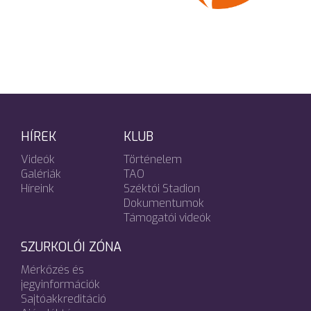
HÍREK
KLUB
Videók
Történelem
Galériák
TAO
Híreink
Széktói Stadion
Dokumentumok
Támogatói videók
SZURKOLÓI ZÓNA
Mérkőzés és
jegyinformációk
Sajtóakkreditáció