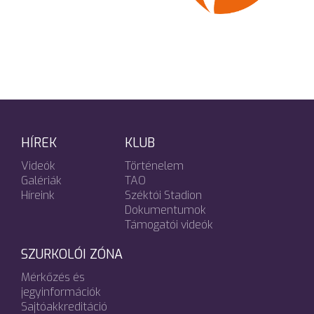
HÍREK
KLUB
Videók
Történelem
Galériák
TAO
Híreink
Széktói Stadion
Dokumentumok
Támogatói videók
SZURKOLÓI ZÓNA
Mérkőzés és
jegyinformációk
Sajtóakkreditáció