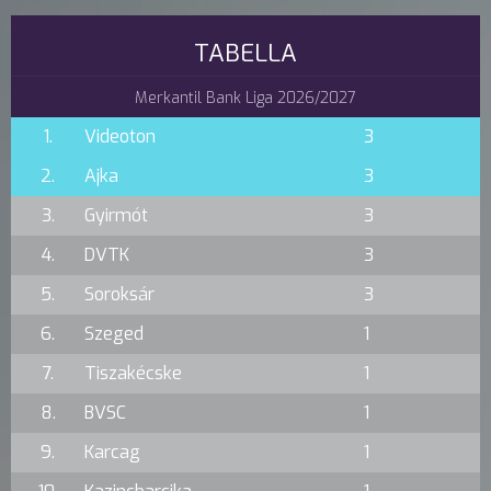
TABELLA
Merkantil Bank Liga 2026/2027
1.
Videoton
3
2.
Ajka
3
3.
Gyirmót
3
4.
DVTK
3
5.
Soroksár
3
6.
Szeged
1
7.
Tiszakécske
1
8.
BVSC
1
9.
Karcag
1