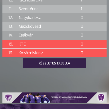
10.
Kazincbarcika
1
11.
Szentlőrinc
1
12.
Nagykanizsa
0
13.
Mezőkövesd
0
14.
Csákvár
0
15.
KTE
0
16.
Kozármisleny
0
RÉSZLETES TABELLA